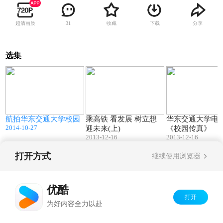
超清画质
收藏
下载
分享
31
选集
9
03:51
07:13
航拍华东交通大学校园
乘高铁 看发展 树立想
华东交通大学电
2014-10-27
迎未来(上)
《校园传真》
2013-12-16
2013-12-16
打开方式
继续使用浏览器
Copyright©
2026
优酷 youku.com
版权所有
京ICP备06050721号-1
优酷
打开
为好内容全力以赴