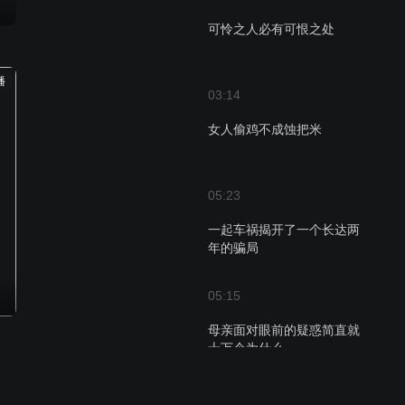
可怜之人必有可恨之处
播
03:14
女人偷鸡不成蚀把米
05:23
一起车祸揭开了一个长达两
年的骗局
05:15
母亲面对眼前的疑惑简直就
十万个为什么
05:17