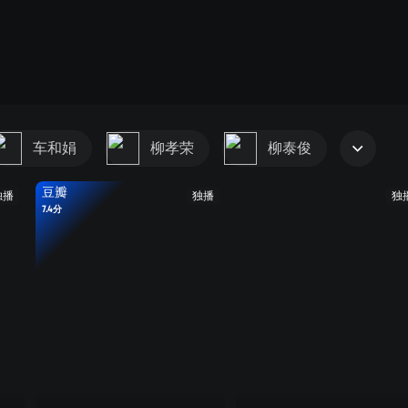
车和娟
柳孝荣
柳泰俊
豆瓣
独播
独播
独
7.4分