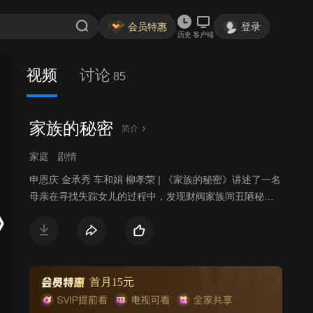
会员特惠
登录
历史
客户端
视频
讨论
85
家族的秘密
简介
家庭
剧情
申恩庆 金承秀 车和娟 柳孝荣 | 《家族的秘密》讲述了一名
母亲在寻找失踪女儿的过程中，发现财阀家族间丑陋秘密
的故事。
首月15元