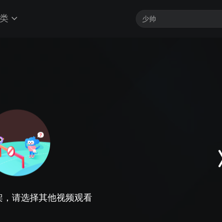
类
架，请选择其他视频观看