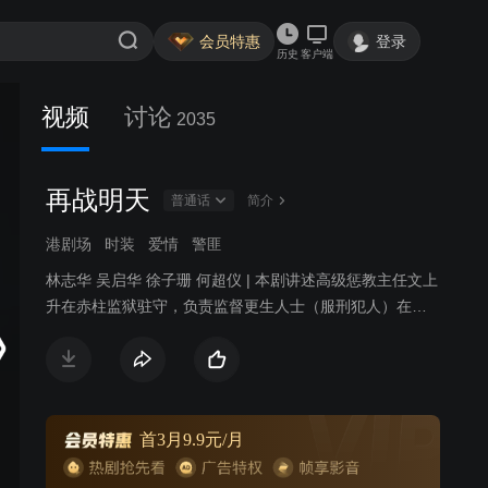
会员特惠
登录
历史
客户端
视频
讨论
2035
再战明天
普通话
简介
港剧场
时装
爱情
警匪
林志华 吴启华 徐子珊 何超仪 | 本剧讲述高级惩教主任文上
升在赤柱监狱驻守，负责监督更生人士（服刑犯人）在监
狱中的纪律，面对犯人的凶狠横暴，他谋勇兼备，使人望
风而寒。其下属乔正桥体恤囚犯，但行事拓落不羁，与文
上升频生磨擦，后来受人开导，转往惩教署职员训练院担
任教官，发挥其所长。任职于罗湖惩教所的姚爱嘉胸无大
志，经过工作的锻炼，逐渐找到人生意义。女囚丁好好命
首3月9.9元/月
运多舛，在姚爱嘉的训练下幡然悔悟。隶属于更生事务组