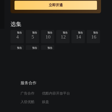
的翁伟晋和迟春光竭尽心力，协助更生人士改过自新。文
立即开通
上升由于之前婚姻的失败，以照顾妹妹文上游为借口，始
终刻意逃避感情问题，但却被翁伟晋看穿，不过翁伟晋自
身亦受家庭问题而烦恼不已，幸好有文上升的前妻叶雅蕾
选集
和迟春光两位红颜知己在旁开解。
预告
预告
预告
预告
预告
预告
4
5
10
12
14
16
预告
预告
预告
17
18
20
周边视频
《再战明天》29叶世响在监
服务合作
狱内发动暴乱
广告合作
优酷内容开放平台
02:00
入驻优酷
娱盘
《再战明天》30暴乱被成功