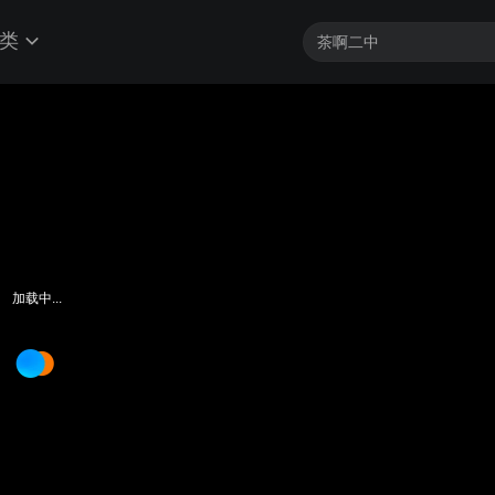
类
加载中...