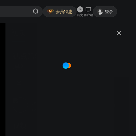
会员特惠
登录
历史
客户端
视频
讨论
视点第9期《痴迷的园艺人范遵
厚》
大沂河文化
关注
306粉丝
视频