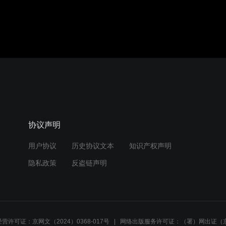
协议声明
用户协议
历史协议文本
知识产权声明
隐私政策
反盗链声明
营许可证：京网文（2024）0368-017号
网络出版服务许可证：（署）网出证（京