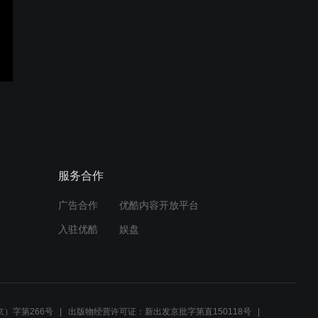
沂南京师幼儿园2024六一儿
童节文艺汇演-2
沂南京师幼儿园2024六一儿
童节文艺汇演-1
临沂市蒙阴县垛庄镇绿色建
服务合作
材产业园
广告合作
优酷内容开放平台
入驻优酷
娱盘
沂南县举办2021年中国农民
丰收节
）字第266号
出版物经营许可证：新出发京批字第直150118号