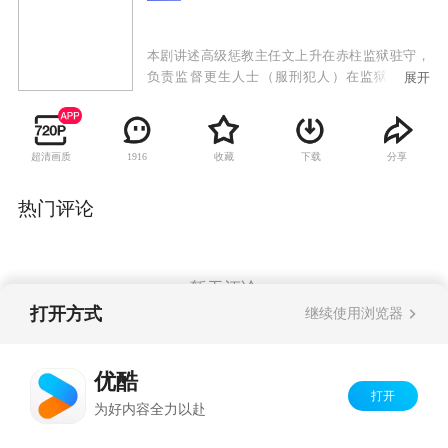
本剧讲述高级惩教主任文上升在赤柱监狱驻守，
负责监督更生人士（服刑犯人）在监狱中的纪
展开
律，面对犯人的凶狠横暴，他谋勇兼备，使人望
风而寒。其下属乔正桥体恤囚犯，但行事拓落不
羁，与文上升频生磨擦，后来受人开导，转往惩
超清画质
收藏
下载
分享
1916
教署职员训练院担任教官，发挥其所长。任职于
罗湖惩教所的姚爱嘉胸无大志，经过工作的锻
炼，逐渐找到人生意义。女囚丁好好命运多舛，
热门评论
在姚爱嘉的训练下幡然悔悟。隶属于更生事务组
的翁伟晋和迟春光竭尽心力，协助更生人士改过
自新。文上升由于之前婚姻的失败，以照顾妹妹
文上游为借口，始终刻意逃避感情问题，但却被
暂无评论
翁伟晋看穿，不过翁伟晋自身亦受家庭问题而烦
打开方式
继续使用浏览器
恼不已，幸好有文上升的前妻叶雅蕾和迟春光两
位红颜知己在旁开解。
Copyright©
2026
优酷 youku.com
版权所有
优酷
京ICP备06050721号-1
打开
为好内容全力以赴