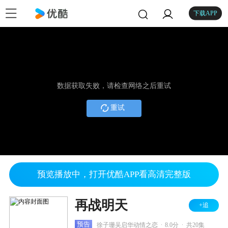
下载APP
数据获取失败，请检查网络之后重试
重试
预览播放中，打开优酷APP看高清完整版
再战明天
+追
.
.
预告
徐子珊吴启华动情之恋
8.0分
共20集