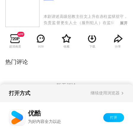
本剧讲述高级惩教主任文上升在赤柱监狱驻守，
负责监督更生人士（服刑犯人）在监狱中的纪
展开
律，面对犯人的凶狠横暴，他谋勇兼备，使人望
风而寒。其下属乔正桥体恤囚犯，但行事拓落不
羁，与文上升频生磨擦，后来受人开导，转往惩
超清画质
收藏
下载
分享
1630
教署职员训练院担任教官，发挥其所长。任职于
罗湖惩教所的姚爱嘉胸无大志，经过工作的锻
炼，逐渐找到人生意义。女囚丁好好命运多舛，
热门评论
在姚爱嘉的训练下幡然悔悟。隶属于更生事务组
的翁伟晋和迟春光竭尽心力，协助更生人士改过
自新。文上升由于之前婚姻的失败，以照顾妹妹
文上游为借口，始终刻意逃避感情问题，但却被
暂无评论
翁伟晋看穿，不过翁伟晋自身亦受家庭问题而烦
打开方式
继续使用浏览器
恼不已，幸好有文上升的前妻叶雅蕾和迟春光两
位红颜知己在旁开解。
Copyright©
2026
优酷 youku.com
版权所有
优酷
京ICP备06050721号-1
打开
为好内容全力以赴