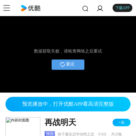
下载APP
数据获取失败，请检查网络之后重试
重试
预览播放中，打开优酷APP看高清完整版
再战明天
+追
.
.
预告
徐子珊吴启华动情之恋
8.0分
共20集