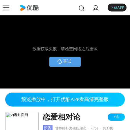
下载APP
数据获取失败，请检查网络之后重试
重试
预览播放中，打开优酷APP看高清完整版
恋爱相对论
+追
.
.
预告
甘婷婷朴海镇姐弟恋
7.7分
共33集