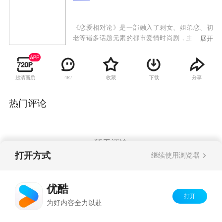
《恋爱相对论》是一部融入了剩女、姐弟恋、初
老等诸多话题元素的都市爱情时尚剧，主要讲述
展开
的是几位都市青年，在面对情感时的不同态度和
抉择的故事。甘婷婷此番以狮子座强势女形象出
现在剧中，与韩国明星朴海镇携手上演了一场充
超清画质
收藏
下载
分享
462
满欢乐的姐弟恋。
热门评论
暂无评论
打开方式
继续使用浏览器
Copyright©
2026
优酷 youku.com
版权所有
优酷
京ICP备06050721号-1
打开
为好内容全力以赴