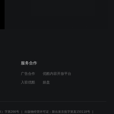
东湖到花博汇：神农架“神农
蜜谷”香溢江城 绘就“一路繁
花”文旅新画卷
2026武汉“戏码头”戏曲艺术
展演4月启幕
服务合作
广告合作
优酷内容开放平台
琴台大剧院，琴台音乐厅，
入驻优酷
娱盘
临空港大剧院
2026樱花戏剧舞蹈演出季
）字第266号
出版物经营许可证：新出发京批字第直150118号