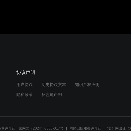
协议声明
用户协议
历史协议文本
知识产权声明
隐私政策
反盗链声明
营许可证：京网文（2024）0368-017号
网络出版服务许可证：（署）网出证（京