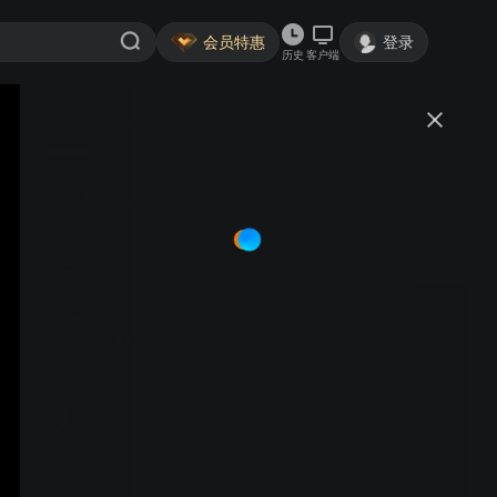
会员特惠
登录
历史
客户端
视频
讨论
武汉城市形象宣传片
wuhanfabu
关注
360粉丝
视频
2026，好戏“码”上开场！