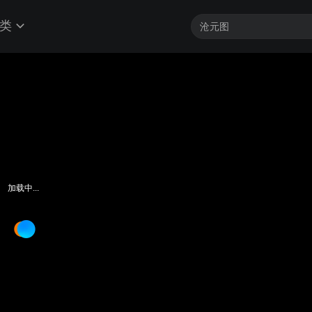
类
加载中...