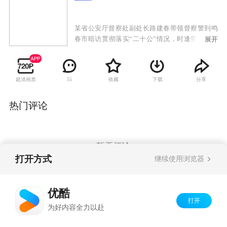
某省公安厅督察处副处长路建春带领督察警到鸣
春市暗访贯彻落实“二十公”情况，时逢带有黑社
展开
会色彩的张秋波犯罪团伙在市法院公开审理时当
庭集体翻供，张秋波亮出手臂上的累累伤疤指控
刑警对其刑讯逼供。鸣春警方承受来自媒体和社
超清画质
收藏
下载
分享
55
会各界的巨大压力，尤其是刑侦支队大案队队长
孙平伟—探长常录不明不白的死在发廊女的出租
屋里、证实刑警清白的审讯录像带神秘丢失、未
热门评论
婚妻提出分手后离奇死亡……正当案件初露端倪
之时，鸣春市公安局长林博文遭遇车祸身受重
伤，使阳春警方雪上加霜。为充实阳春局领导班
子，路建春临危受命为鸣春市局督察长。路建春
暂无评论
力排众议，指出这一连串的疑案后面有一只黑手
打开方式
继续使用浏览器
在试图掩盖着什么。他带领督察警与孙平伟等刑
警联手把“张秋波翻供”、“常录之死”和“孙平伟涉
Copyright©
2026
优酷 youku.com
版权所有
嫌谋杀未婚妻”并案调查。于是，三十二名矿工失
优酷
京ICP备06050721号-1
踪之谜浮出水面，披着著名企业家外衣的莫望雄
打开
为好内容全力以赴
的狰狞面目最终大白于天下……