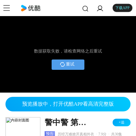
下载APP
数据获取失败，请检查网络之后重试
重试
预览播放中，打开优酷APP看高清完整版
警中警 第二部
+追
.
.
预告
历经万难掀开真相外衣
7.9分
共30集