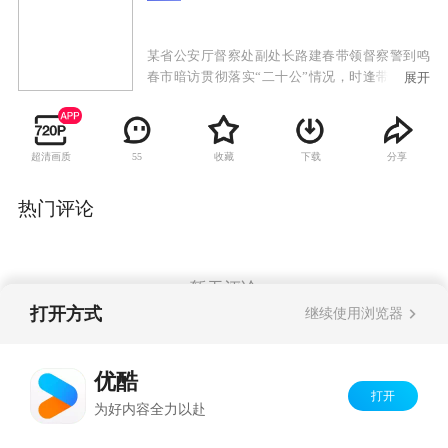
某省公安厅督察处副处长路建春带领督察警到鸣
春市暗访贯彻落实“二十公”情况，时逢带有黑社
展开
会色彩的张秋波犯罪团伙在市法院公开审理时当
庭集体翻供，张秋波亮出手臂上的累累伤疤指控
刑警对其刑讯逼供。鸣春警方承受来自媒体和社
超清画质
收藏
下载
分享
55
会各界的巨大压力，尤其是刑侦支队大案队队长
孙平伟—探长常录不明不白的死在发廊女的出租
屋里、证实刑警清白的审讯录像带神秘丢失、未
热门评论
婚妻提出分手后离奇死亡……正当案件初露端倪
之时，鸣春市公安局长林博文遭遇车祸身受重
伤，使阳春警方雪上加霜。为充实阳春局领导班
子，路建春临危受命为鸣春市局督察长。路建春
暂无评论
力排众议，指出这一连串的疑案后面有一只黑手
打开方式
继续使用浏览器
在试图掩盖着什么。他带领督察警与孙平伟等刑
警联手把“张秋波翻供”、“常录之死”和“孙平伟涉
Copyright©
2026
优酷 youku.com
版权所有
嫌谋杀未婚妻”并案调查。于是，三十二名矿工失
优酷
京ICP备06050721号-1
踪之谜浮出水面，披着著名企业家外衣的莫望雄
打开
为好内容全力以赴
的狰狞面目最终大白于天下……