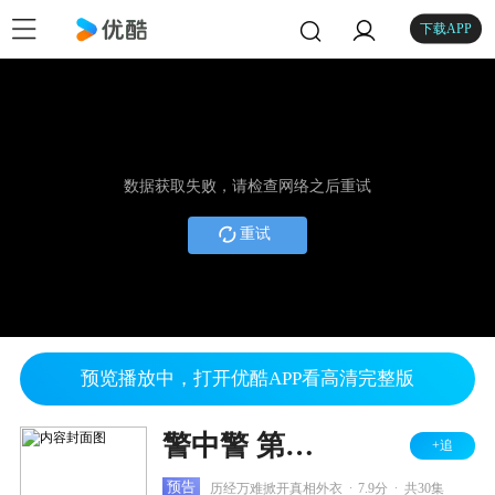
下载APP
数据获取失败，请检查网络之后重试
重试
预览播放中，打开优酷APP看高清完整版
警中警 第二部
+追
.
.
预告
历经万难掀开真相外衣
7.9分
共30集