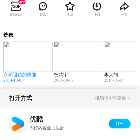
超清画质
评论
收藏
下载
分享
选集
2
20:01
20:04
永不退色的群雕
杨靖宇
李大钊
2014-10-07
2014-10-07
2014-10-07
打开方式
继续使用浏览器
Copyright©
2026
优酷 youku.com
版权所有
京ICP备06050721号-1
优酷
打开
为好内容全力以赴