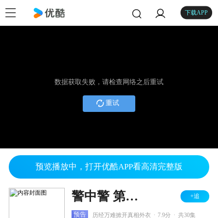
下载APP
数据获取失败，请检查网络之后重试
重试
预览播放中，打开优酷APP看高清完整版
警中警 第二部
+追
.
.
预告
历经万难掀开真相外衣
7.9分
共30集