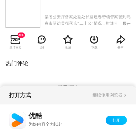
某省公安厅督察处副处长路建春带领督察警到鸣
春市暗访贯彻落实“二十公”情况，时逢带有黑社
展开
会色彩的张秋波犯罪团伙在市法院公开审理时当
庭集体翻供，张秋波亮出手臂上的累累伤疤指控
刑警对其刑讯逼供。鸣春警方承受来自媒体和社
超清画质
收藏
下载
分享
105
会各界的巨大压力，尤其是刑侦支队大案队队长
孙平伟—探长常录不明不白的死在发廊女的出租
屋里、证实刑警清白的审讯录像带神秘丢失、未
热门评论
婚妻提出分手后离奇死亡……正当案件初露端倪
之时，鸣春市公安局长林博文遭遇车祸身受重
伤，使阳春警方雪上加霜。为充实阳春局领导班
子，路建春临危受命为鸣春市局督察长。路建春
暂无评论
力排众议，指出这一连串的疑案后面有一只黑手
打开方式
继续使用浏览器
在试图掩盖着什么。他带领督察警与孙平伟等刑
警联手把“张秋波翻供”、“常录之死”和“孙平伟涉
Copyright©
2026
优酷 youku.com
版权所有
嫌谋杀未婚妻”并案调查。于是，三十二名矿工失
优酷
京ICP备06050721号-1
踪之谜浮出水面，披着著名企业家外衣的莫望雄
打开
为好内容全力以赴
的狰狞面目最终大白于天下……