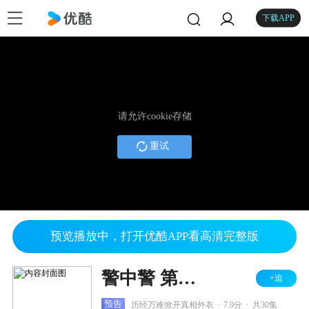
下载APP
请允许cookie存储
重试
预览播放中，打开优酷APP看高清完整版
警中警 第二部
+追
.
.
预告
历经万难掀开真相外衣
7.9分
共30集