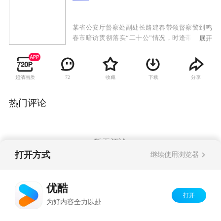
某省公安厅督察处副处长路建春带领督察警到鸣
春市暗访贯彻落实“二十公”情况，时逢带有黑社
展开
会色彩的张秋波犯罪团伙在市法院公开审理时当
庭集体翻供，张秋波亮出手臂上的累累伤疤指控
刑警对其刑讯逼供。鸣春警方承受来自媒体和社
超清画质
收藏
下载
分享
72
会各界的巨大压力，尤其是刑侦支队大案队队长
孙平伟—探长常录不明不白的死在发廊女的出租
屋里、证实刑警清白的审讯录像带神秘丢失、未
热门评论
婚妻提出分手后离奇死亡……正当案件初露端倪
之时，鸣春市公安局长林博文遭遇车祸身受重
伤，使阳春警方雪上加霜。为充实阳春局领导班
子，路建春临危受命为鸣春市局督察长。路建春
暂无评论
力排众议，指出这一连串的疑案后面有一只黑手
打开方式
继续使用浏览器
在试图掩盖着什么。他带领督察警与孙平伟等刑
警联手把“张秋波翻供”、“常录之死”和“孙平伟涉
Copyright©
2026
优酷 youku.com
版权所有
嫌谋杀未婚妻”并案调查。于是，三十二名矿工失
优酷
京ICP备06050721号-1
踪之谜浮出水面，披着著名企业家外衣的莫望雄
打开
为好内容全力以赴
的狰狞面目最终大白于天下……