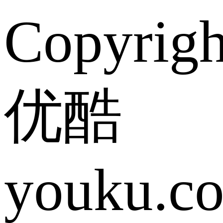
Copyrig
优酷
youku.c