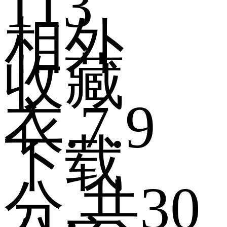
113
相外
收藏
衣
.
7.9
下载
分
.
共30