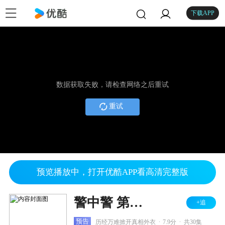
下载APP
数据获取失败，请检查网络之后重试
重试
预览播放中，打开优酷APP看高清完整版
警中警 第二部
+追
.
.
预告
历经万难掀开真相外衣
7.9分
共30集