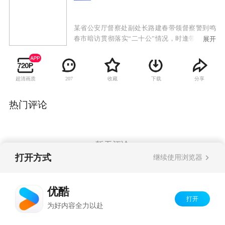
某省公安厅督察处副处长路建春带领督察警到鸣
春市暗访贯彻落实“二十公”情况，时逢带有黑社
展开
会色彩的张秋波犯罪团伙在市法院公开审理时当
庭集体翻供，张秋波亮出手臂上的累累伤疤指控
刑警对其刑讯逼供。鸣春警方承受来自媒体和社
超清画质
收藏
下载
分享
207
会各界的巨大压力，尤其是刑侦支队大案队队长
孙平伟—探长常录不明不白的死在发廊女的出租
屋里、证实刑警清白的审讯录像带神秘丢失、未
热门评论
婚妻提出分手后离奇死亡……正当案件初露端倪
之时，鸣春市公安局长林博文遭遇车祸身受重
伤，使阳春警方雪上加霜。为充实阳春局领导班
子，路建春临危受命为鸣春市局督察长。路建春
暂无评论
力排众议，指出这一连串的疑案后面有一只黑手
打开方式
继续使用浏览器
在试图掩盖着什么。他带领督察警与孙平伟等刑
警联手把“张秋波翻供”、“常录之死”和“孙平伟涉
Copyright©
2026
优酷 youku.com
版权所有
嫌谋杀未婚妻”并案调查。于是，三十二名矿工失
优酷
京ICP备06050721号-1
踪之谜浮出水面，披着著名企业家外衣的莫望雄
打开
为好内容全力以赴
的狰狞面目最终大白于天下……