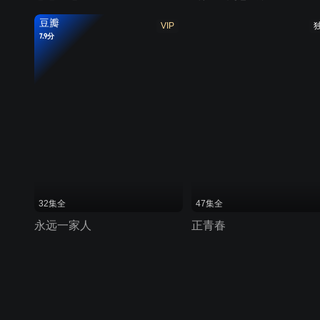
豆瓣
VIP
7.9分
32集全
47集全
永远一家人
正青春