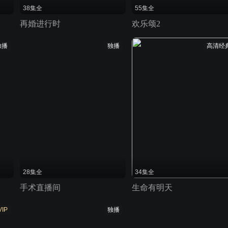
38集全
55集全
再婚进行时
欢乐颂2
独播
独播
高清经
28集全
34集全
手术直播间
生命有明天
VIP
独播