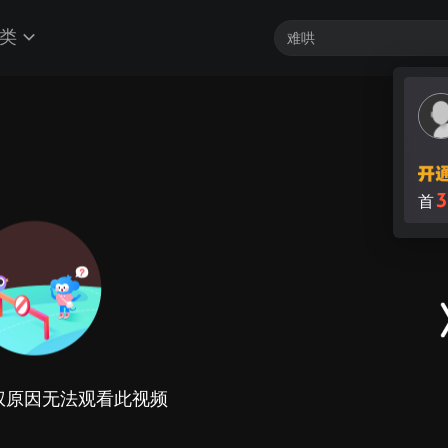
类
3
首
权原因无法观看此视频