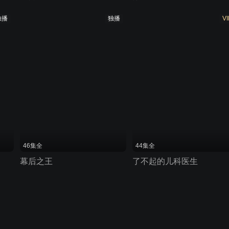
独播
独播
VI
46集全
44集全
幕后之王
了不起的儿科医生