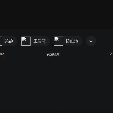
梁静
王智慧
陈虹池
VIP
高清经典
VI