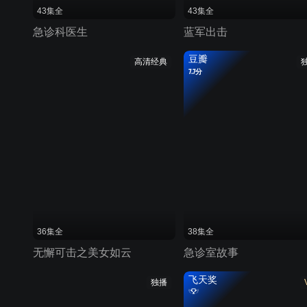
43集全
43集全
急诊科医生
蓝军出击
豆瓣
高清经典
7.7分
36集全
38集全
无懈可击之美女如云
急诊室故事
飞天奖
独播