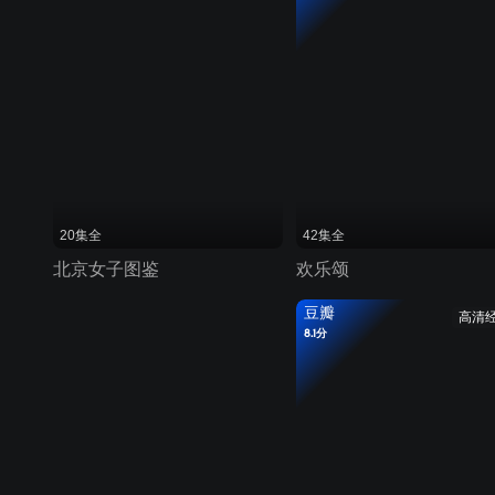
20集全
42集全
北京女子图鉴
欢乐颂
豆瓣
高清
8.1分