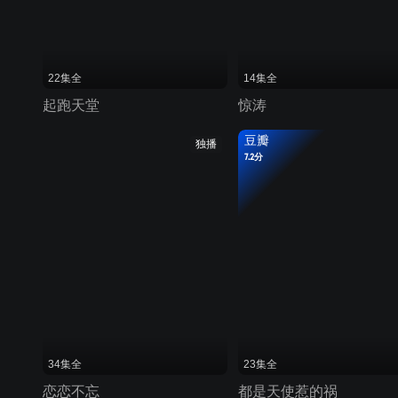
22集全
14集全
起跑天堂
惊涛
豆瓣
独播
7.2分
34集全
23集全
恋恋不忘
都是天使惹的祸