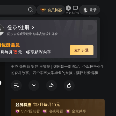
会员特惠
登录
历史
客户端
登录/注册
视频
讨论
10
同步多端观看记录 尊享高清观影体验
红十字星座
简介
立即开通
15
月每月
元，畅享精彩内容
259
8.0分
7.8分
爱情
军旅
王艳 孙思瀚 梁静 王智慧 | 该剧是一部描写几个军校毕业生
的奋斗故事。四个军医大学毕业的女孩，满怀对爱情和事
业的向往，分赴各自新的天地，她们是乔思雨、刘莎、王
小卉和孙薇。在红十字的星空下，她们是一个个无名的星
座。走进她们的情感世界，时刻都有爱的光芒在闪烁。
首3月每月15元