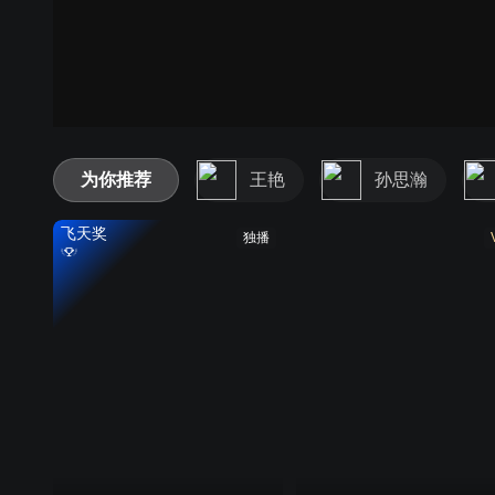
为你推荐
王艳
孙思瀚
飞天奖
独播