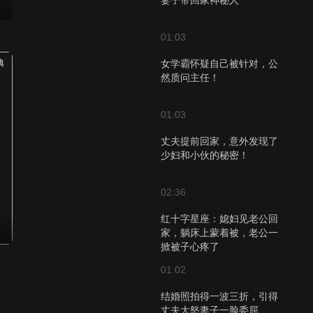
妻子带回家神秘人
01:03
典
女学霸怀疑自己被针对，公
然质问主任！
01:03
丈夫提前回家，意外发现了
少妇和小伙的秘密！
02:36
红十字星座：媳妇见老公回
家，躺床上蒙着被，老公一
掀被子心疼了
01:02
结婚照拍得一波三折，引得
丈夫大怒妻子一脸委屈