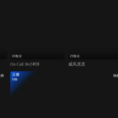
30集全
25集全
On Call 36小时Ⅱ
威风凛凛
豆瓣
经典
独
7.7分