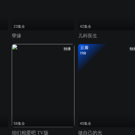
23集全
42集全
孽缘
儿科医生
豆瓣
独播
独
7.7分
58集全
40集全
咱们相爱吧 TV版
做自己的光