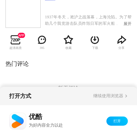
1937年冬天，淞沪之战落幕，上海沦陷。为了帮
助几个我党游击队员炸毁日军的军火船，运出被
展开
扣押的医药物资，会计师徐天被裹入了一场突如
其来的厮杀。共产党人前仆后继的精神感染了徐
天。原本只想过普通人平凡生活的他，想要尝试
超清画质
收藏
下载
分享
395
着帮助这些革命者完成未完的心愿，将这批医药
物资和一本记载党员名单的红色小册子转交到党
组织手中。从此，徐天开始了与日本军官影佐、
热门评论
总华捕老料、黑社会金爷等几方势力的几番较
量，一次次险象环生。虽然环境艰难，但徐天并
未放弃，想到那些勇敢牺牲的共产党员，就给了
孤军奋战的徐天战斗的勇气。在党组织的帮助
暂无评论
下，最后徐天打败了影佐，成功将医药物资和红
打开方式
继续使用浏览器
色小册子交给党组织。同时，在行动中提高了自
己的觉悟，最终光荣地成为了一名中国共产党
Copyright©
2026
优酷 youku.com
版权所有
员，成就了一段浪漫的红色传奇。
优酷
京ICP备06050721号-1
打开
为好内容全力以赴