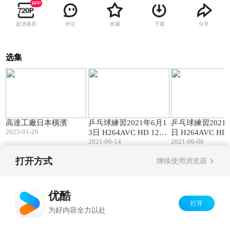
超清画质
评论
收藏
下载
分享
选集
00:25
02:03
高達工廠日本橫濱
乒乓球練習2021年6月1
乒乓球練習2021
2023-01-29
3日 H264AVC HD 120P
日 H264AVC HD 
60Mbps
2021-06-14
60Mbps
2021-06-06
打开方式
继续使用浏览器
Copyright©
2026
优酷 youku.com
版权所有
京ICP备06050721号-1
优酷
打开
为好内容全力以赴