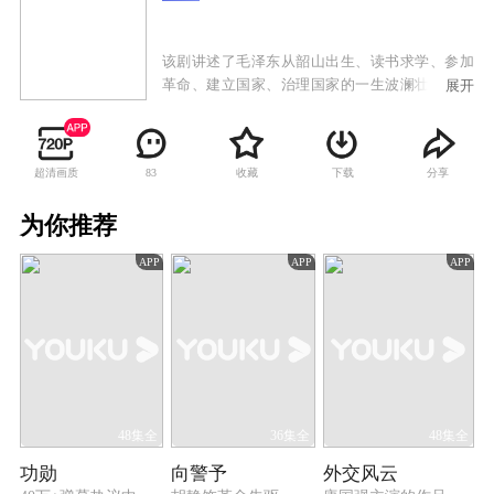
该剧讲述了毛泽东从韶山出生、读书求学、参加
革命、建立国家、治理国家的一生波澜壮阔的历
展开
史画卷。
超清画质
收藏
下载
分享
83
为你推荐
APP
APP
APP
48集全
36集全
48集全
功勋
向警予
外交风云