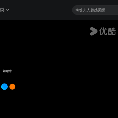
类
加载中...