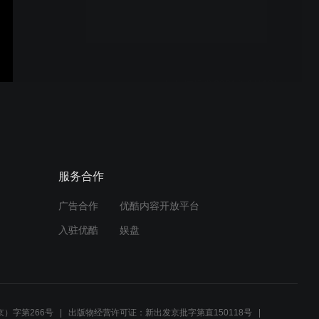
高達工廠日本橫濱
乒乓球練習2021年6月13日
H264AVC HD 120P
60Mbps
乒乓球練習2021年6月6日
服务合作
H264AVC HD 120P
60Mbps
广告合作
优酷内容开放平台
入驻优酷
娱盘
乒乓球練習2021年6月6日
H264AVC HD 120P
60Mbps
）字第266号
出版物经营许可证：新出发京批字第直150118号