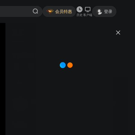
会员特惠
登录
历史
客户端
视频
讨论
施華洛世奇水晶世界，列支敦士
登，瑞士
霍大俠
关注
204粉丝
视频