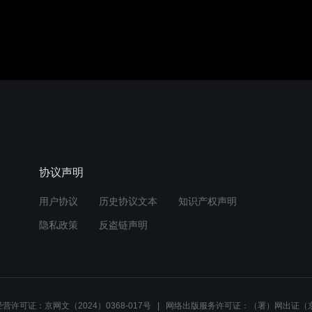
协议声明
用户协议
历史协议文本
知识产权声明
隐私政策
反盗链声明
营许可证：京网文（2024）0368-017号
网络出版服务许可证：（署）网出证（京