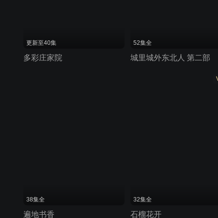
更新至40集
52集全
多彩庄家院
城里城外东北人 第二部
38集全
32集全
遍地书香
石榴花开