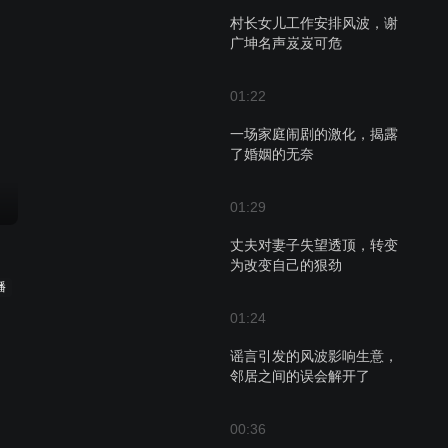
村长女儿工作安排风波，谢
广坤名声岌岌可危
01:22
一场家庭闹剧的激化，揭露
了婚姻的无奈
01:29
丈夫对妻子失望透顶，转变
为改变自己的狠劲
播
01:24
谣言引发的风波影响生意，
邻居之间的误会解开了
00:36