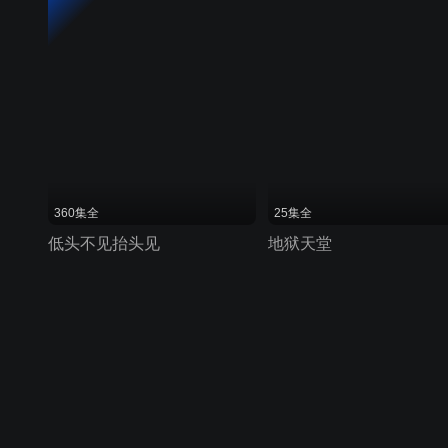
360集全
25集全
低头不见抬头见
地狱天堂