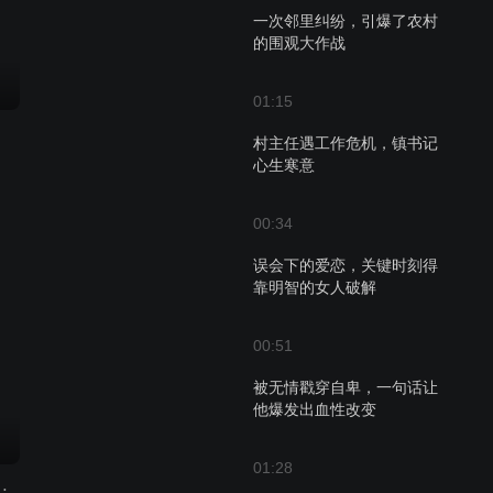
一次邻里纠纷，引爆了农村
的围观大作战
01:15
村主任遇工作危机，镇书记
心生寒意
00:34
误会下的爱恋，关键时刻得
靠明智的女人破解
00:51
被无情戳穿自卑，一句话让
他爆发出血性改变
01:28
的天 第二部