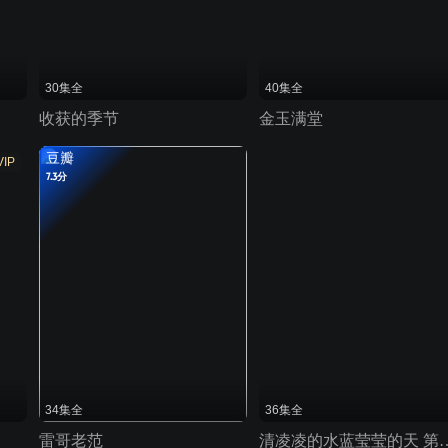
30集全
40集全
收获的季节
金玉满堂
豆瓣
VIP
7.3分
34集全
36集全
雷哥老范
清凌凌的水蓝莹莹