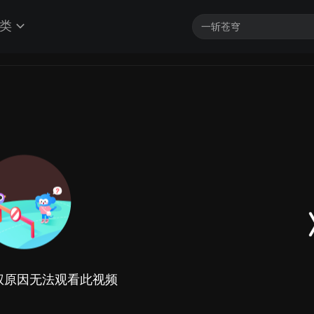
类
权原因无法观看此视频