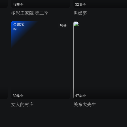
48集全
32集全
多彩庄家院 第二季
男媒婆
金鹰奖
独播
30集全
47集全
女人的村庄
关东大先生