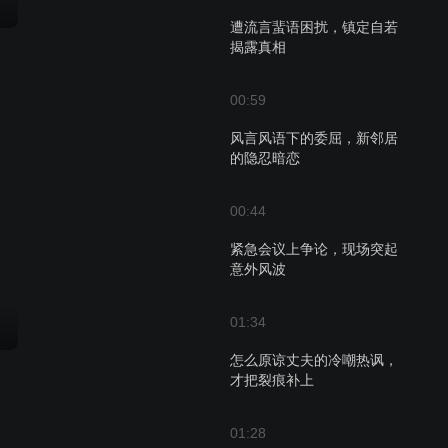
遭流言蜚语困扰，镇定自若
揭露真相
00:59
风言风语下的委屈，新邻居
的隐忍暗恋
00:44
紧急会议上争论，现场突起
意外风波
01:34
怎么原谅丈夫的冷嘲热讽，
才把裂痕补上
01:28