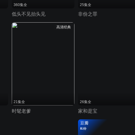
360集全
25集全
低头不见抬头见
非份之罪
高清经典
21集全
26集全
时髦老爹
家和是宝
豆瓣
8.1分