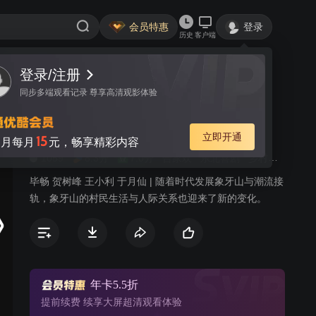
会员特惠
登录
历史
客户端
登录/注册
视频
讨论
404
同步多端观看记录 尊享高清观影体验
乡村爱情小夜曲
简介
立即开通
15
月每月
元，畅享精彩内容
1059
8.3分
7.0分
合家欢
东北喜剧
乡村生活
毕畅 贺树峰 王小利 于月仙 | 随着时代发展象牙山与潮流接
轨，象牙山的村民生活与人际关系也迎来了新的变化。
年卡5.5折
提前续费 续享大屏超清观看体验