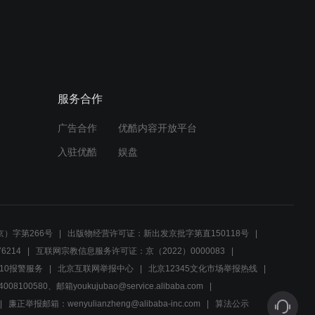
关键时刻的一票动摇了，议
题讨论俨然成靶心
00:26
一句承诺变了味，绝望父亲
服务合作
哭腔喊失信人
广告合作
优酷内容开放平台
01:27
入驻优酷
娱盘
村主任的位子没了，村民间
的纠纷升级
01:05
）字第266号
出版物经营许可证：新出发京批字第直150118号
赌气离开的丈夫，最后却用
6214
互联网宗教信息服务许可证：京（2022）0000083
行动洗刷了污名
10报警服务
北京互联网举报中心
北京12345文化市场举报热线
00580、邮箱youkujubao@service.alibaba.com
01:22
廉正举报邮箱：wenyulianzheng@alibaba-inc.com
算法公示