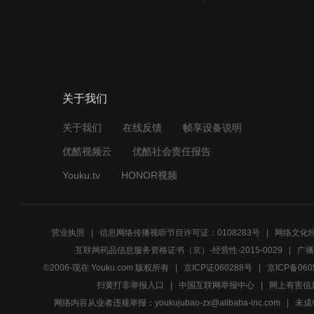
关于我们
关于我们
在线反馈
帧享设备说明
优酷视频云
优酷社会责任报告
Youku.tv
HONOR视频
营业执照
信息网络传播视听节目许可证：0108283号
网络文化经
互联网药品信息服务资格证书（京）-经营性-2015-0029
广播
©2006-现在 Youku.com 版权所有
京ICP证060288号
京ICP备060
扫黄打非举报入口
中国互联网举报中心
网上有害信
网络内容从业者违规举报：youkujubao-zx@alibaba-inc.com
未成年