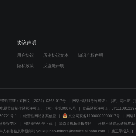
协议声明
用户协议
历史协议文本
知识产权声明
隐私政策
反盗链声明
营许可证：京网文（2024）0368-017号
网络出版服务许可证：（署）网出证（京
电视节目制作经营许可证：（京）字第00670号
食品经营许可证：JY1110812297
50721号-1
经营性网站备案信息
京公网安备11000002000017号
网络1
息举报专区
网络举报APP下载
暴恐音视频举报专区
违规不良信息举报:电话40081
人有害信息举报邮箱:youkujubao-minors@service.alibaba.com
廉正举报入口