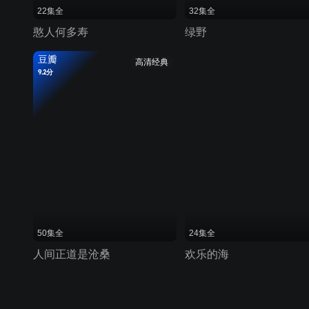
22集全
32集全
憨人何多寿
绿野
豆瓣
高清经典
9.2分
50集全
24集全
人间正道是沧桑
欢乐的海