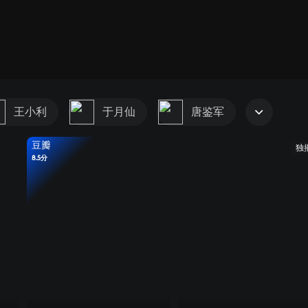
第1部
第2
王小利
于月仙
唐鉴军
豆瓣
独
8.5分