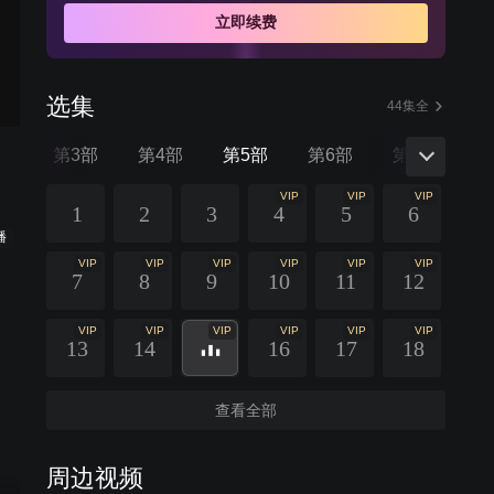
立即续费
选集
44集全
部
第3部
第4部
第5部
第6部
第7部
第
VIP
VIP
VIP
1
2
3
4
5
6
播
VIP
VIP
VIP
VIP
VIP
VIP
7
8
9
10
11
12
VIP
VIP
VIP
VIP
VIP
VIP
13
14
16
17
18
查看全部
周边视频