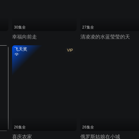
30集全
27集全
幸福向前走
清凌凌的水蓝莹莹的天
飞天奖
VIP
26集全
26集全
喜庆农家
俄罗斯姑娘在小城