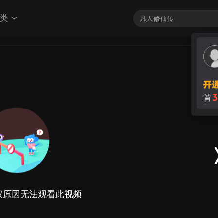
类
3
首
权原因无法观看此视频