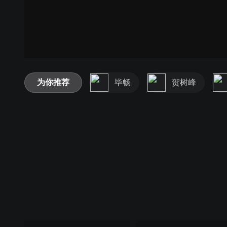
为你推荐
毕畅
贺树峰