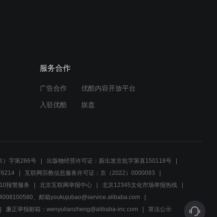
关键时刻的一票动摇了，议
题讨论俨然成靶心
00:26
一句承诺变了味，绝望父亲
服务合作
哭腔喊失信人
广告合作
优酷内容开放平台
01:27
入驻优酷
娱盘
村主任的位子没了，村民间
的纠纷升级
01:05
）字第266号
出版物经营许可证：新出发京批字第直150118号
赌气离开的丈夫，最后却用
6214
互联网宗教信息服务许可证：京（2022）0000083
行动洗刷了污名
10报警服务
北京互联网举报中心
北京12345文化市场举报热线
00580、邮箱youkujubao@service.alibaba.com
01:22
廉正举报邮箱：wenyulianzheng@alibaba-inc.com
算法公示