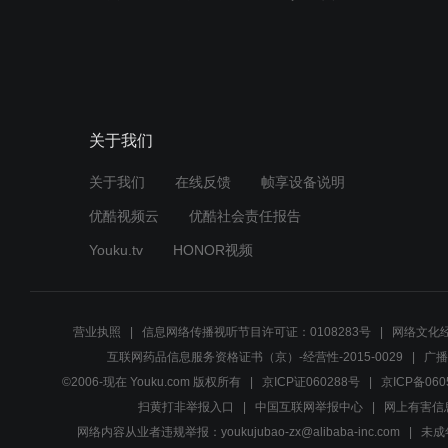
关于我们
关于我们
在线反馈
帧享设备说明
优酷视频云
优酷社会责任报告
Youku.tv
HONOR视频
营业执照
信息网络传播视听节目许可证：0108283号
网络文化经
互联网药品信息服务资格证书（京）-经营性-2015-0029
广播
©2006-现在 Youku.com 版权所有
京ICP证060288号
京ICP备060
扫黄打非举报入口
中国互联网举报中心
网上有害信
网络内容从业者违规举报：youkujubao-zx@alibaba-inc.com
未成年