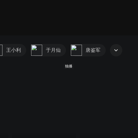
第1部
第2
王小利
于月仙
唐鉴军
独播