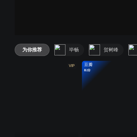
为你推荐
毕畅
贺树峰
豆瓣
VIP
8.1分