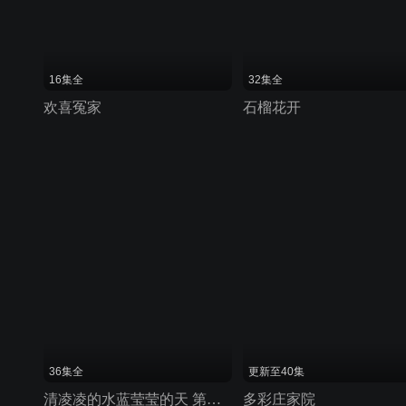
16集全
32集全
欢喜冤家
石榴花开
36集全
更新至40集
清凌凌的水蓝莹莹的天 第二部
多彩庄家院