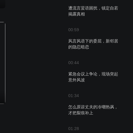
遭流言蜚语困扰，镇定自若
揭露真相
00:59
风言风语下的委屈，新邻居
的隐忍暗恋
00:44
紧急会议上争论，现场突起
意外风波
01:34
怎么原谅丈夫的冷嘲热讽，
才把裂痕补上
01:28