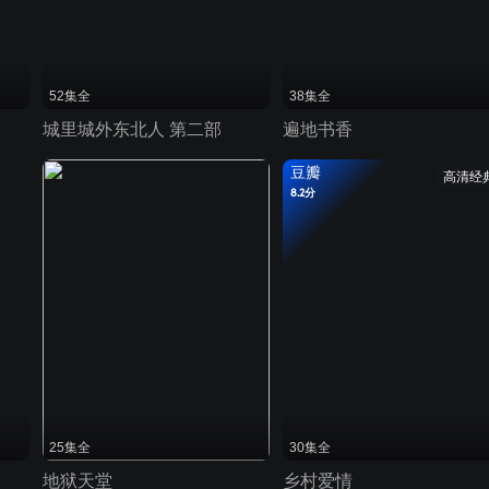
52集全
38集全
城里城外东北人 第二部
遍地书香
豆瓣
高清经
8.2分
25集全
30集全
地狱天堂
乡村爱情