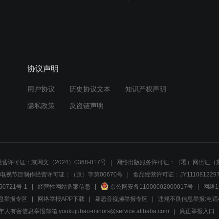
协议声明
用户协议
历史协议文本
知识产权声明
隐私政策
反盗链声明
营许可证：京网文（2024）0368-017号
网络出版服务许可证：（署）网出证（京
电视节目制作经营许可证：（京）字第00670号
食品经营许可证：JY1110812297
50721号-1
经营性网站备案信息
京公网安备11000002000017号
网络1
息举报专区
网络举报APP下载
暴恐音视频举报专区
违规不良信息举报:电话40081
人有害信息举报邮箱:youkujubao-minors@service.alibaba.com
廉正举报入口