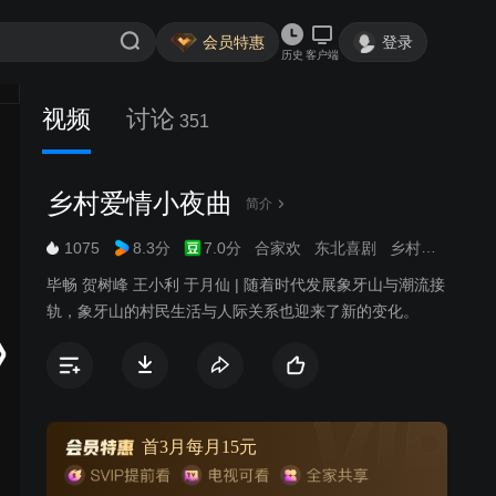
会员特惠
登录
历史
客户端
视频
讨论
351
乡村爱情小夜曲
简介
1075
8.3分
7.0分
合家欢
东北喜剧
乡村生活
毕畅 贺树峰 王小利 于月仙 | 随着时代发展象牙山与潮流接
轨，象牙山的村民生活与人际关系也迎来了新的变化。
首3月每月15元