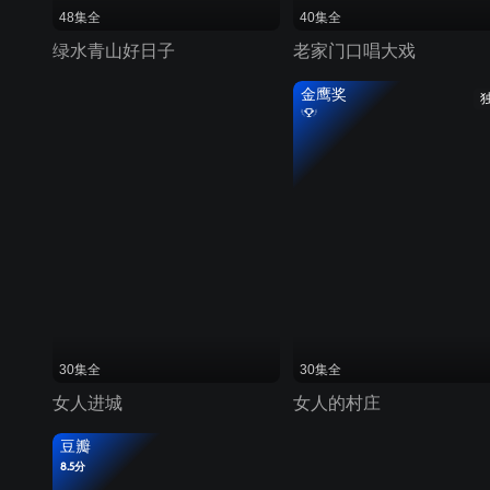
48集全
40集全
绿水青山好日子
老家门口唱大戏
金鹰奖
30集全
30集全
女人进城
女人的村庄
豆瓣
8.5分