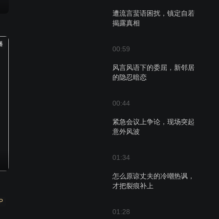
遭流言蜚语困扰，镇定自若
揭露真相
播
00:59
风言风语下的委屈，新邻居
的隐忍暗恋
00:44
紧急会议上争论，现场突起
意外风波
01:34
怎么原谅丈夫的冷嘲热讽，
才把裂痕补上
P
01:28