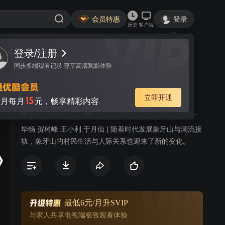
会员特惠
登录
历史
客户端
登录/注册
视频
讨论
356
同步多端观看记录 尊享高清观影体验
乡村爱情小夜曲
简介
立即开通
15
月每月
元，畅享精彩内容
1074
8.3分
7.0分
合家欢
东北喜剧
乡村生活
毕畅 贺树峰 王小利 于月仙 | 随着时代发展象牙山与潮流接
轨，象牙山的村民生活与人际关系也迎来了新的变化。
最低6元/月升SVIP
与家人共享电视端极致观看体验