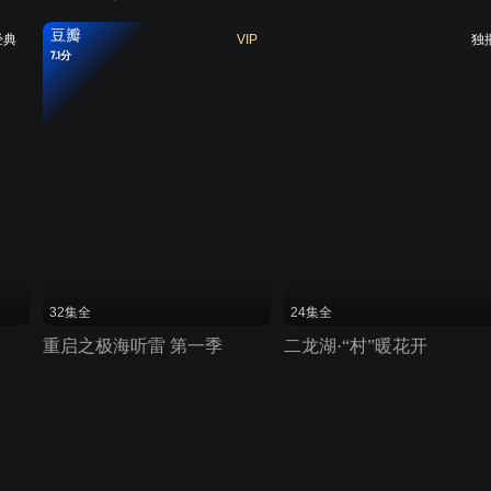
豆瓣
经典
VIP
独
7.1分
32集全
24集全
重启之极海听雷 第一季
二龙湖·“村”暖花开