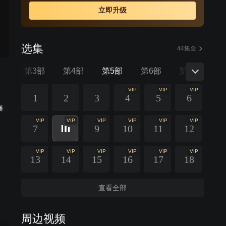
立即升级
选集
44集全
部
第3部
第4部
第5部
第6部
第7部
第
VIP
VIP
VIP
1
2
3
4
5
6
播
VIP
VIP
VIP
VIP
VIP
VIP
7
9
10
11
12
VIP
VIP
VIP
VIP
VIP
VIP
13
14
15
16
17
18
查看全部
周边视频