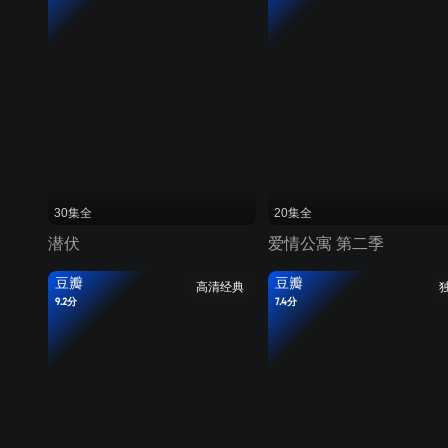
30集全
20集全
潜伏
爱情公寓 第二季
豆瓣
豆瓣
高清经典
9.2分
7.4分