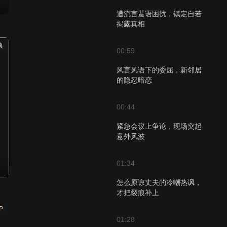
遭流言蜚语困扰，镇定自若
揭露真相
典
00:59
风言风语下的委屈，新邻居
的隐忍暗恋
00:44
紧急会议上争论，现场突起
意外风波
01:34
怎么原谅丈夫的冷嘲热讽，
才把裂痕补上
P
01:28