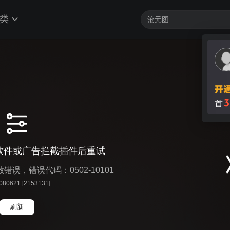
类
3
首
软件或广告拦截插件后重试
播放错误，错误代码：0502-10101
 080621 [2153131]
刷新