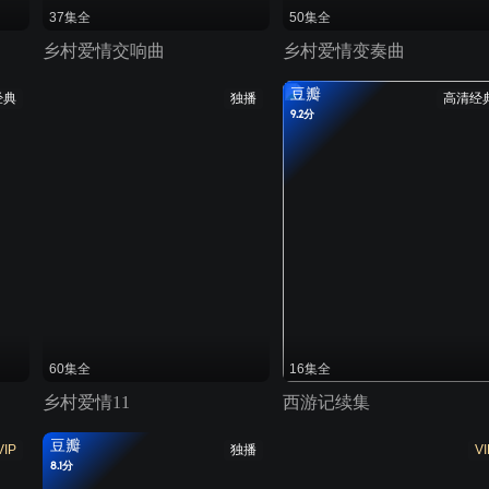
37集全
50集全
乡村爱情交响曲
乡村爱情变奏曲
豆瓣
经典
独播
高清经
9.2分
60集全
16集全
乡村爱情11
西游记续集
豆瓣
VIP
独播
VI
8.1分