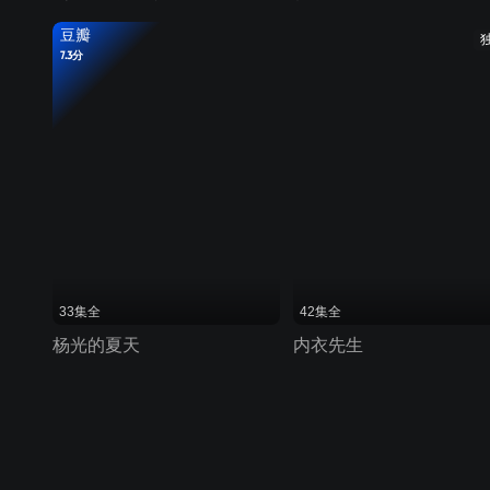
豆瓣
7.3分
33集全
42集全
杨光的夏天
内衣先生