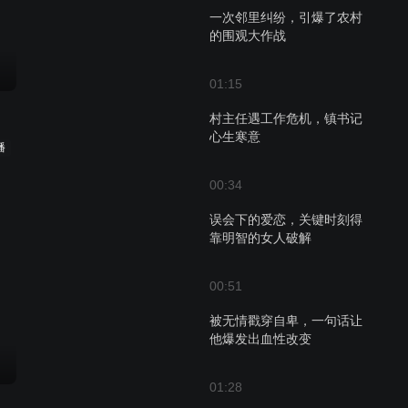
一次邻里纠纷，引爆了农村
的围观大作战
01:15
村主任遇工作危机，镇书记
心生寒意
播
00:34
误会下的爱恋，关键时刻得
靠明智的女人破解
00:51
被无情戳穿自卑，一句话让
他爆发出血性改变
01:28