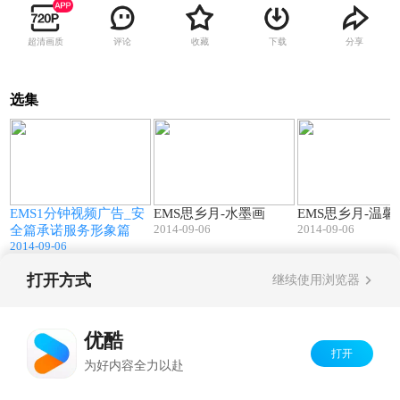
超清画质
评论
收藏
下载
分享
选集
1
00:59
00:34
-
EMS1分钟视频广告_安
EMS思乡月-水墨画
EMS思乡月-温馨
2014-09-06
2014-09-06
全篇承诺服务形象篇
2014-09-06
打开方式
继续使用浏览器
Copyright©
2026
优酷 youku.com
版权所有
京ICP备06050721号-1
优酷
打开
为好内容全力以赴