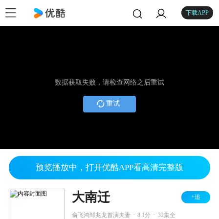
下载APP
数据获取失败，请检查网络之后重试
重试
预览播放中，打开优酷APP看高清完整版
大南迁
+追
.
.
俞飞鸿邹兆龙首演夫妻
8.1分
32集全