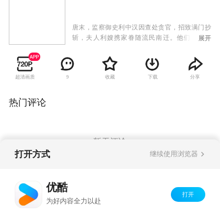
唐末，监察御史利中汉因查处贪官，招致满门抄
斩，夫人利嫂携家眷随流民南迁。他们渡过黄
展开
河、鄱阳湖，翻越五夷山，来到闽、粤、赣交界
的葛藤凹。贪官之子过猛，听信宦官田令孜谗
言，将利家当成杀父仇人，追到葛藤凹，伺机复
超清画质
收藏
下载
分享
9
仇。利家及南迁汉人在生产和生活中，与当地山
民发生了严重的冲突，也由此产生了深厚的感
情。洛生与十七娘几经波折，终成眷属。过猛拼
热门评论
死追杀利嫂，反被利嫂相救。因伍茂唐和二愣曾
事黄巢，葛藤凹遭到唐军兵剿。汉人和山民团结
一致，同仇敌忾，击退唐兵。利中汉死谏唐皇李
晔。李晔收回成命，赐葛藤凹以万民，让客迁汉
暂无评论
人在那里繁衍生息，薪火相传。
打开方式
继续使用浏览器
Copyright©
2026
优酷 youku.com
版权所有
优酷
京ICP备06050721号-1
打开
为好内容全力以赴