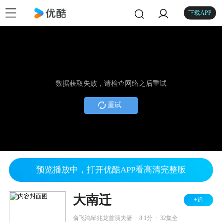
下载APP
数据获取失败，请检查网络之后重试
重试
预览播放中，打开优酷APP看高清完整版
大南迁
+追
.
.
俞飞鸿邹兆龙首演夫妻
8.1分
32集全