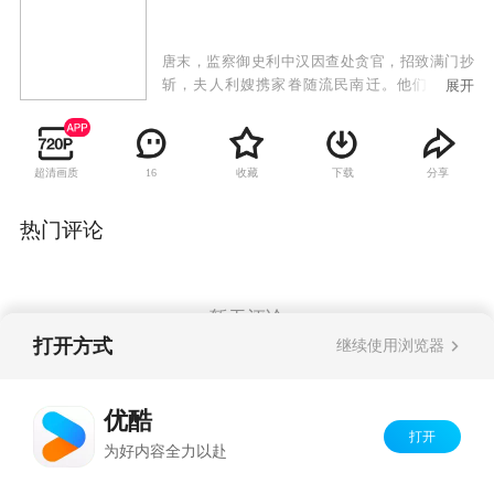
唐末，监察御史利中汉因查处贪官，招致满门抄
斩，夫人利嫂携家眷随流民南迁。他们渡过黄
展开
河、鄱阳湖，翻越五夷山，来到闽、粤、赣交界
的葛藤凹。贪官之子过猛，听信宦官田令孜谗
言，将利家当成杀父仇人，追到葛藤凹，伺机复
超清画质
收藏
下载
分享
16
仇。利家及南迁汉人在生产和生活中，与当地山
民发生了严重的冲突，也由此产生了深厚的感
情。洛生与十七娘几经波折，终成眷属。过猛拼
热门评论
死追杀利嫂，反被利嫂相救。因伍茂唐和二愣曾
事黄巢，葛藤凹遭到唐军兵剿。汉人和山民团结
一致，同仇敌忾，击退唐兵。利中汉死谏唐皇李
晔。李晔收回成命，赐葛藤凹以万民，让客迁汉
暂无评论
人在那里繁衍生息，薪火相传。
打开方式
继续使用浏览器
Copyright©
2026
优酷 youku.com
版权所有
优酷
京ICP备06050721号-1
打开
为好内容全力以赴