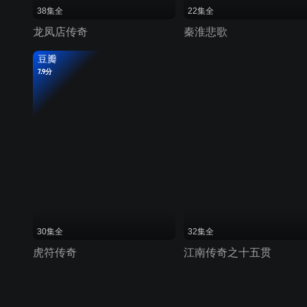
38集全
22集全
龙凤店传奇
秦淮悲歌
豆瓣
7.9分
30集全
32集全
虎符传奇
江南传奇之十五贯