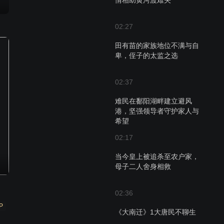
情相助黄河渡难关
02:27
田有苗的家族地位不满与自
卑，侄子的太监之选
02:37
难民在鄱阳湖畔建立避风
港，坚强领导者守护家人与
希望
02:17
当今皇上被追杀至农户家，
母子二人舍身相救
02:36
P
《大南迁》1大唐民不聊生