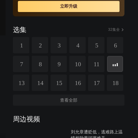
立即升级
选集
32集全
1
2
3
4
5
6
7
8
9
10
11
13
14
15
16
17
18
查看全部
周边视频
刘允章遭贬低，逃难路上温