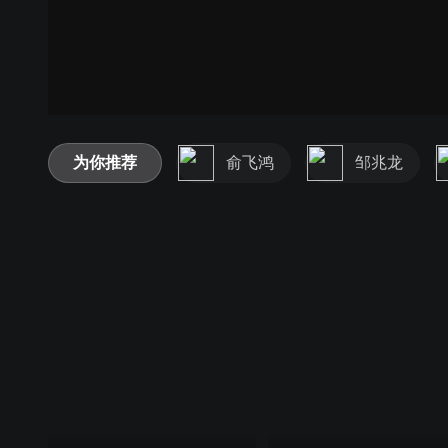
为你推荐
俞飞鸿
邹兆龙