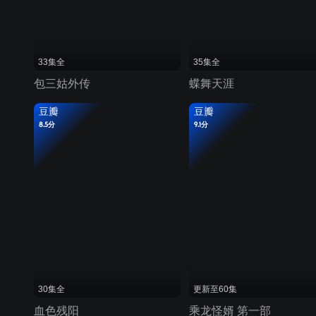
33集全
35集全
包三姑外传
蝶舞天涯
豆瓣
豆瓣
8.5分
9.1分
30集全
更新至60集
血色残阳
乘龙怪婿 第一部