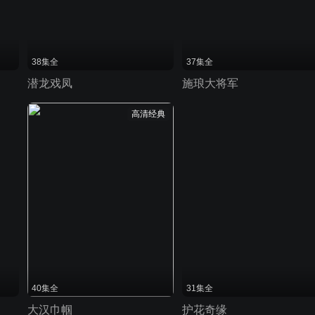
38集全
37集全
潜龙戏凤
施琅大将军
高清经典
40集全
31集全
大汉巾帼
护花奇缘