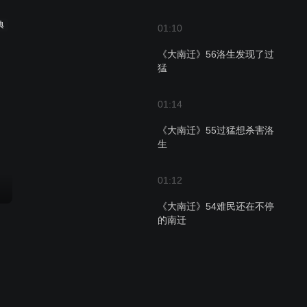
典
01:10
《大南迁》56洛生发现了过
猛
01:14
《大南迁》55过猛想杀害洛
生
01:12
《大南迁》54难民还在不停
的南迁
01:07
《大南迁》53利嫂来到了宁
化县衙