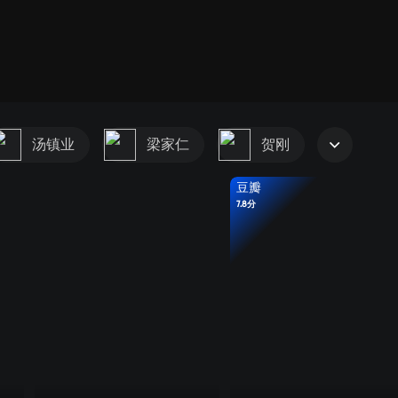
汤镇业
梁家仁
贺刚
豆瓣
7.8分