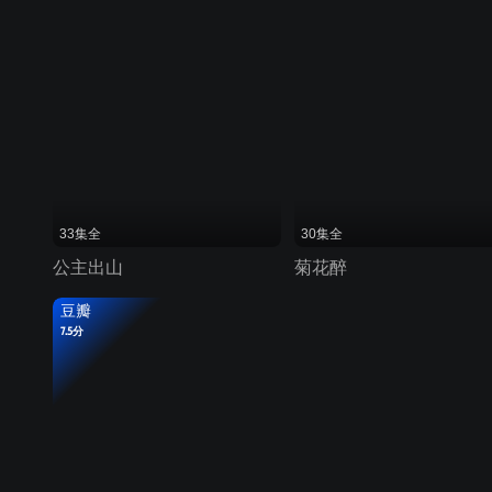
33集全
30集全
公主出山
菊花醉
豆瓣
7.5分