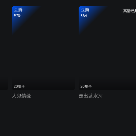
豆瓣
豆瓣
高清经
8.7分
7.2分
20集全
20集全
人鬼情缘
走出蓝水河