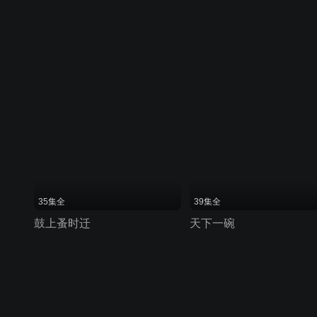
35集全
39集全
鼓上蚤时迁
天下一碗