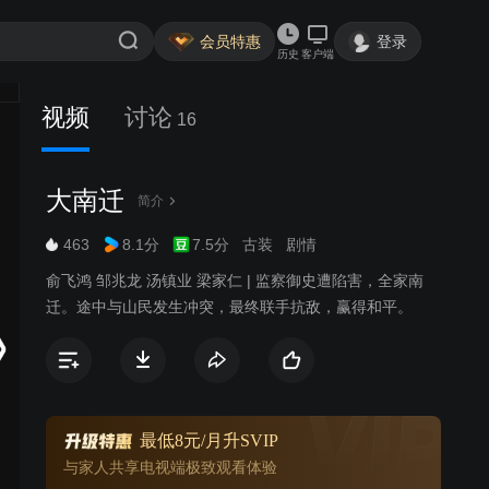
会员特惠
登录
历史
客户端
视频
讨论
16
大南迁
简介
463
8.1分
7.5分
古装
剧情
俞飞鸿 邹兆龙 汤镇业 梁家仁 | 监察御史遭陷害，全家南
迁。途中与山民发生冲突，最终联手抗敌，赢得和平。
最低8元/月升SVIP
与家人共享电视端极致观看体验