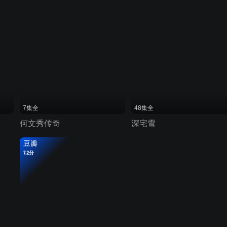
7集全
48集全
何文秀传奇
深宅雪
豆瓣
7.2分