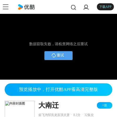
下载APP
数据获取失败，请检查网络之后重试
重试
预览播放中，打开优酷APP看高清完整版
大南迁
+追
.
.
俞飞鸿邹兆龙首演夫妻
8.1分
32集全