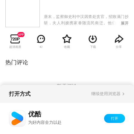
唐末，监察御史利中汉因查处贪官，招致满门抄
斩，夫人利嫂携家眷随流民南迁。他们渡过黄
展开
河、鄱阳湖，翻越五夷山，来到闽、粤、赣交界
的葛藤凹。贪官之子过猛，听信宦官田令孜谗
言，将利家当成杀父仇人，追到葛藤凹，伺机复
超清画质
收藏
下载
分享
42
仇。利家及南迁汉人在生产和生活中，与当地山
民发生了严重的冲突，也由此产生了深厚的感
情。洛生与十七娘几经波折，终成眷属。过猛拼
热门评论
死追杀利嫂，反被利嫂相救。因伍茂唐和二愣曾
事黄巢，葛藤凹遭到唐军兵剿。汉人和山民团结
一致，同仇敌忾，击退唐兵。利中汉死谏唐皇李
晔。李晔收回成命，赐葛藤凹以万民，让客迁汉
暂无评论
人在那里繁衍生息，薪火相传。
打开方式
继续使用浏览器
Copyright©
2026
优酷 youku.com
版权所有
优酷
京ICP备06050721号-1
打开
为好内容全力以赴