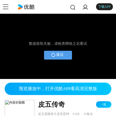
下载APP
数据获取失败，请检查网络之后重试
重试
预览播放中，打开优酷APP看高清完整版
皮五传奇
+追
.
.
皮五落魄智斗贪官恶绅
8.4分
41集全