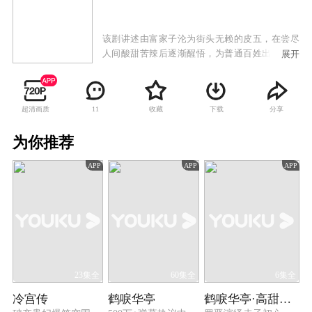
该剧讲述由富家子沦为街头无赖的皮五，在尝尽
人间酸甜苦辣后逐渐醒悟，为普通百姓出头、与
展开
恶势力斗争、重建家业的传奇故事。
超清画质
收藏
下载
分享
11
为你推荐
APP
APP
APP
23集全
60集全
6集全
冷宫传
鹤唳华亭
鹤唳华亭·高甜番外