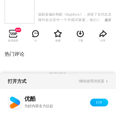
该剧改编自韩剧《HighKick》，讲述了当代北京
现代化社区中一个中国式家庭，他们在同事之
展开
间、同学之间、朋友之间等发生的一系列的生活
小故事。
超清画质
收藏
下载
分享
10
热门评论
暂无评论
打开方式
继续使用浏览器
Copyright©
2026
优酷 youku.com
版权所有
优酷
京ICP备06050721号-1
打开
为好内容全力以赴