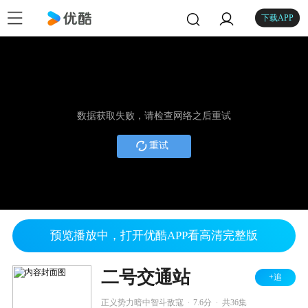
下载APP
数据获取失败，请检查网络之后重试
重试
预览播放中，打开优酷APP看高清完整版
二号交通站
+追
.
.
正义势力暗中智斗敌寇
7.6分
共36集