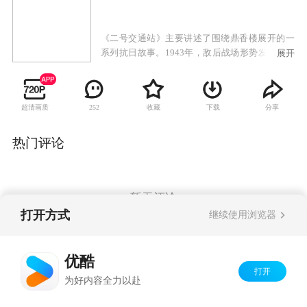
《二号交通站》主要讲述了围绕鼎香楼展开的一
系列抗日故事。1943年，敌后战场形势发生重大
展开
变化，抗日根据地度过最困难时期，并不断发展
壮大，我八路军逐步对日伪采取攻势作战，开始
局部反攻。周边数座县城被解放，安邱城也势如
超清画质
收藏
下载
分享
252
累卵，旦夕可下，满城日伪人心惶惶，人民群众
暗中拍手称快。离安邱城以东20华里左右，有一
个大镇子叫驴驹桥，这里早先是冀中地区最大的
热门评论
牲口市场，因此得名。驴驹桥是安邱通往保定的
交通要道，又有平汉铁路经过，属于军事重镇。
华北沦陷后，日本兵在这里派有重兵把守，归安
邱管辖。随着太平洋战争的爆发，加之日军在中
暂无评论
国战场上的节节失利，兵源补充不上，驻守驴驹
打开方式
继续使用浏览器
桥的日伪军与其它地方一样，被消灭一个少一
个。原来的100多日本兵和200多伪军，现在只剩
Copyright©
2026
优酷 youku.com
版权所有
下不到三分之一。
优酷
京ICP备06050721号-1
打开
为好内容全力以赴