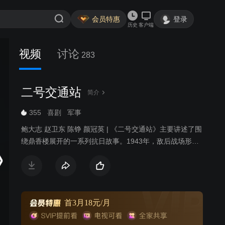
会员特惠
登录
历史
客户端
视频
讨论
283
二号交通站
简介
355
喜剧
军事
鲍大志 赵卫东 陈铮 颜冠英 | 《二号交通站》主要讲述了围
绕鼎香楼展开的一系列抗日故事。1943年，敌后战场形势
发生重大变化，抗日根据地度过最困难时期，并不断发展
壮大，我八路军逐步对日伪采取攻势作战，开始局部反
攻。周边数座县城被解放，安邱城也势如累卵，旦夕可
下，满城日伪人心惶惶，人民群众暗中拍手称快。离安邱
城以东20华里左右，有一个大镇子叫驴驹桥，这里早先是
首3月18元/月
冀中地区最大的牲口市场，因此得名。驴驹桥是安邱通往