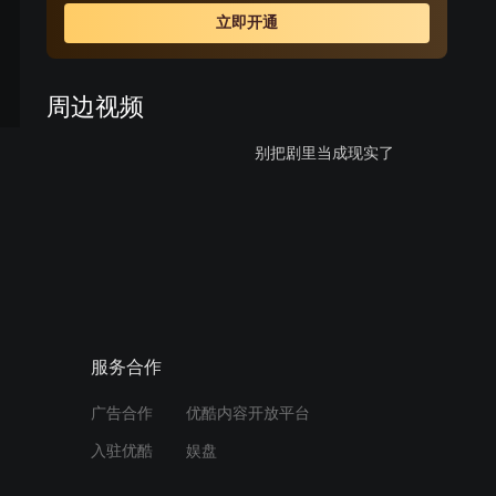
保定的交通要道，又有平汉铁路经过，属于军事重镇。华
立即开通
北沦陷后，日本兵在这里派有重兵把守，归安邱管辖。随
着太平洋战争的爆发，加之日军在中国战场上的节节失
利，兵源补充不上，驻守驴驹桥的日伪军与其它地方一
周边视频
样，被消灭一个少一个。原来的100多日本兵和200多伪
军，现在只剩下不到三分之一。
别把剧里当成现实了
02:01
张伟智斗黑心商贩，不料被
外卖小哥耍的团团转
02:35
服务合作
飞机在这一部最可爱
广告合作
优酷内容开放平台
入驻优酷
娱盘
02:04