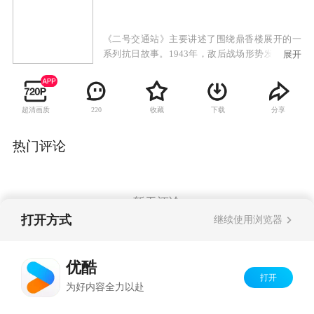
《二号交通站》主要讲述了围绕鼎香楼展开的一
系列抗日故事。1943年，敌后战场形势发生重大
展开
变化，抗日根据地度过最困难时期，并不断发展
壮大，我八路军逐步对日伪采取攻势作战，开始
局部反攻。周边数座县城被解放，安邱城也势如
超清画质
收藏
下载
分享
220
累卵，旦夕可下，满城日伪人心惶惶，人民群众
暗中拍手称快。离安邱城以东20华里左右，有一
个大镇子叫驴驹桥，这里早先是冀中地区最大的
热门评论
牲口市场，因此得名。驴驹桥是安邱通往保定的
交通要道，又有平汉铁路经过，属于军事重镇。
华北沦陷后，日本兵在这里派有重兵把守，归安
邱管辖。随着太平洋战争的爆发，加之日军在中
暂无评论
国战场上的节节失利，兵源补充不上，驻守驴驹
打开方式
继续使用浏览器
桥的日伪军与其它地方一样，被消灭一个少一
个。原来的100多日本兵和200多伪军，现在只剩
Copyright©
2026
优酷 youku.com
版权所有
下不到三分之一。
优酷
京ICP备06050721号-1
打开
为好内容全力以赴