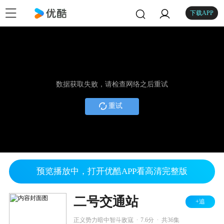
下载APP
数据获取失败，请检查网络之后重试
重试
预览播放中，打开优酷APP看高清完整版
二号交通站
+追
.
.
正义势力暗中智斗敌寇
7.6分
共36集