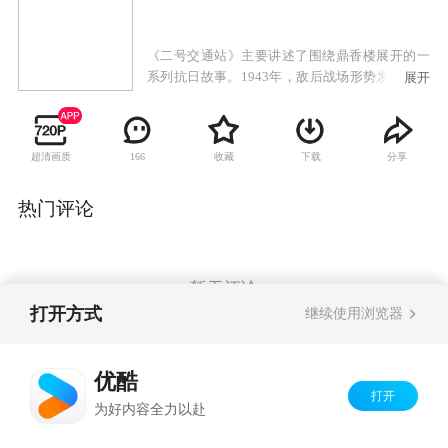
《二号交通站》主要讲述了围绕鼎香楼展开的一
系列抗日故事。1943年，敌后战场形势发生重大
展开
变化，抗日根据地度过最困难时期，并不断发展
壮大，我八路军逐步对日伪采取攻势作战，开始
局部反攻。周边数座县城被解放，安邱城也势如
超清画质
收藏
下载
分享
166
累卵，旦夕可下，满城日伪人心惶惶，人民群众
暗中拍手称快。离安邱城以东20华里左右，有一
个大镇子叫驴驹桥，这里早先是冀中地区最大的
热门评论
牲口市场，因此得名。驴驹桥是安邱通往保定的
交通要道，又有平汉铁路经过，属于军事重镇。
华北沦陷后，日本兵在这里派有重兵把守，归安
邱管辖。随着太平洋战争的爆发，加之日军在中
暂无评论
国战场上的节节失利，兵源补充不上，驻守驴驹
打开方式
继续使用浏览器
桥的日伪军与其它地方一样，被消灭一个少一
个。原来的100多日本兵和200多伪军，现在只剩
Copyright©
2026
优酷 youku.com
版权所有
下不到三分之一。
优酷
京ICP备06050721号-1
打开
为好内容全力以赴