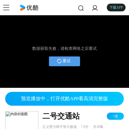
下载APP
数据获取失败，请检查网络之后重试
重试
预览播放中，打开优酷APP看高清完整版
二号交通站
+追
.
.
正义势力暗中智斗敌寇
7.6分
共36集