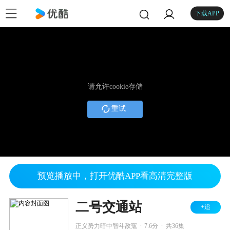
下载APP
请允许cookie存储
重试
预览播放中，打开优酷APP看高清完整版
二号交通站
+追
.
.
正义势力暗中智斗敌寇
7.6分
共36集