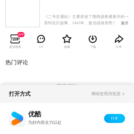
《二号交通站》主要讲述了围绕鼎香楼展开的一
系列抗日故事。1943年，敌后战场形势发生重大
展开
变化，抗日根据地度过最困难时期，并不断发展
壮大，我八路军逐步对日伪采取攻势作战，开始
局部反攻。周边数座县城被解放，安邱城也势如
超清画质
收藏
下载
分享
137
累卵，旦夕可下，满城日伪人心惶惶，人民群众
暗中拍手称快。离安邱城以东20华里左右，有一
个大镇子叫驴驹桥，这里早先是冀中地区最大的
热门评论
牲口市场，因此得名。驴驹桥是安邱通往保定的
交通要道，又有平汉铁路经过，属于军事重镇。
华北沦陷后，日本兵在这里派有重兵把守，归安
邱管辖。随着太平洋战争的爆发，加之日军在中
暂无评论
国战场上的节节失利，兵源补充不上，驻守驴驹
打开方式
继续使用浏览器
桥的日伪军与其它地方一样，被消灭一个少一
个。原来的100多日本兵和200多伪军，现在只剩
Copyright©
2026
优酷 youku.com
版权所有
下不到三分之一。
优酷
京ICP备06050721号-1
打开
为好内容全力以赴