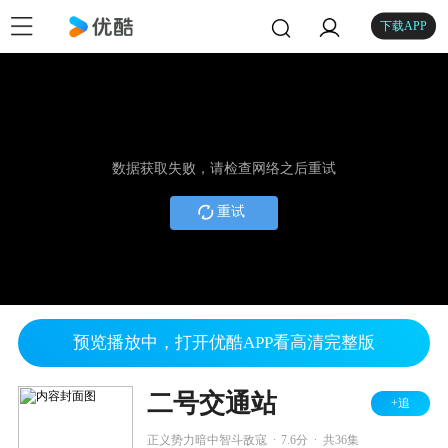
下载APP
数据获取失败，请检查网络之后重试
重试
预览播放中，打开优酷APP看高清完整版
二号交通站
+追
.
.
正义势力暗中智斗敌寇
7.6分
共36集