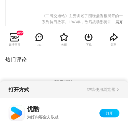
《二号交通站》主要讲述了围绕鼎香楼展开的一
系列抗日故事。1943年，敌后战场形势发生重大
展开
变化，抗日根据地度过最困难时期，并不断发展
壮大，我八路军逐步对日伪采取攻势作战，开始
局部反攻。周边数座县城被解放，安邱城也势如
超清画质
收藏
下载
分享
193
累卵，旦夕可下，满城日伪人心惶惶，人民群众
暗中拍手称快。离安邱城以东20华里左右，有一
个大镇子叫驴驹桥，这里早先是冀中地区最大的
热门评论
牲口市场，因此得名。驴驹桥是安邱通往保定的
交通要道，又有平汉铁路经过，属于军事重镇。
华北沦陷后，日本兵在这里派有重兵把守，归安
邱管辖。随着太平洋战争的爆发，加之日军在中
暂无评论
国战场上的节节失利，兵源补充不上，驻守驴驹
打开方式
继续使用浏览器
桥的日伪军与其它地方一样，被消灭一个少一
个。原来的100多日本兵和200多伪军，现在只剩
Copyright©
2026
优酷 youku.com
版权所有
下不到三分之一。
优酷
京ICP备06050721号-1
打开
为好内容全力以赴