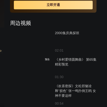
保定的交通要道，又有平汉铁路经过，属于军事重镇。华
立即开通
北沦陷后，日本兵在这里派有重兵把守，归安邱管辖。随
着太平洋战争的爆发，加之日军在中国战场上的节节失
利，兵源补充不上，驻守驴驹桥的日伪军与其它地方一
周边视频
样，被消灭一个少一个。原来的100多日本兵和200多伪
军，现在只剩下不到三分之一。
2000集庆典探班
02:01
P
《乡村爱情圆舞曲》 第65集
预告
精彩预览
01:30
《欢喜密探》文松邪魅诠
释“损色” 张一鸣扑倒王鸥 女
神不要这样
00:54