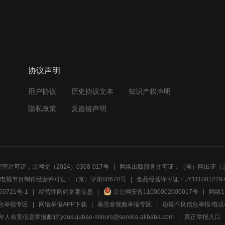
协议声明
用户协议
历史协议文本
知识产权声明
隐私政策
反盗链声明
营许可证：京网文（2024）0368-017号
网络出版服务许可证：（署）网出证（京
电视节目制作经营许可证：（京）字第00670号
食品经营许可证：JY1110812297
50721号-1
经营性网站备案信息
京公网安备11000002000017号
网络1
息举报专区
网络举报APP下载
暴恐音视频举报专区
违规不良信息举报:电话40081
人有害信息举报邮箱:youkujubao-minors@service.alibaba.com
廉正举报入口