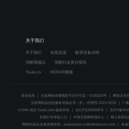
关于我们
关于我们
在线反馈
帧享设备说明
优酷视频云
优酷社会责任报告
Youku.tv
HONOR视频
营业执照
信息网络传播视听节目许可证：0108283号
网络文化经
互联网药品信息服务资格证书（京）-经营性-2015-0029
广播
©2006-现在 Youku.com 版权所有
京ICP证060288号
京ICP备060
扫黄打非举报入口
中国互联网举报中心
网上有害信
网络内容从业者违规举报：youkujubao-zx@alibaba-inc.com
未成年