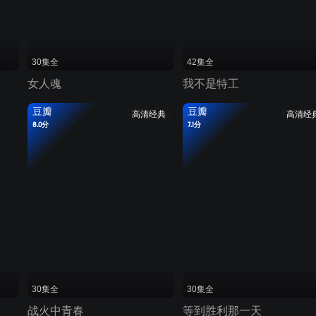
30集全
42集全
女人魂
我不是特工
豆瓣
豆瓣
高清经典
高清经
8.0分
7.1分
30集全
30集全
战火中青春
等到胜利那一天