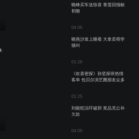
晓峰买车送惊喜 青莲回报献
初吻
04:05
晓燕沙发上睡着 大拿卖萌学
猫叫
典
01:26
《欢喜密探》孙坚探班热情
客串 包贝尔演艺圈朋友众多
01:25
刘能犯法吓破胆 奖品充公补
欠款
04:05