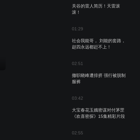
关谷的雷人简历！天雷滚
滚！
01:29
社会我能哥， 刘能的套路，
赵四永远都赶不上！
02:51
撤职晓峰遭排挤 强行被脱制
服裤
03:42
大宝春花玉娥密谋对付茅罡
《欢喜密探》15集精彩片段
02:55