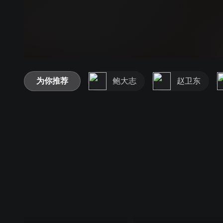
为你推荐
鲍大志
赵卫东