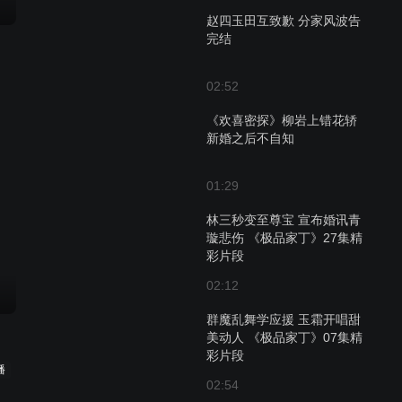
赵四玉田互致歉 分家风波告
完结
02:52
《欢喜密探》柳岩上错花轿
新婚之后不自知
01:29
林三秒变至尊宝 宣布婚讯青
璇悲伤 《极品家丁》27集精
彩片段
02:12
群魔乱舞学应援 玉霜开唱甜
美动人 《极品家丁》07集精
彩片段
播
02:54