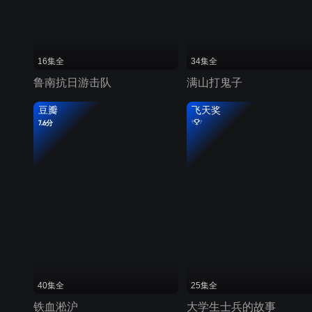
16集全
34集全
鲁南抗日游击队
满山打鬼子
豆瓣
飞天奖
7.6分
40集全
25集全
铁血淞沪
大学生士兵的故事