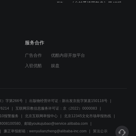
《乡村爱情圆舞曲》第43精
预告
彩预览
00:30
人间自有真情在 兄弟联手报
服务合作
恩情
广告合作
优酷内容开放平台
04:05
入驻优酷
娱盘
大国自私理难容 香秀拒绝给
机会
05:30
）字第266号
出版物经营许可证：新出发京批字第直150118号
程德中招原地爆 林三装死赢
6214
互联网宗教信息服务许可证：京（2022）0000083
得芳心《极品家丁》31集精
10报警服务
北京互联网举报中心
北京12345文化市场举报热线
彩片段
00580、邮箱youkujubao@service.alibaba.com
03:10
廉正举报邮箱：wenyulianzheng@alibaba-inc.com
算法公示