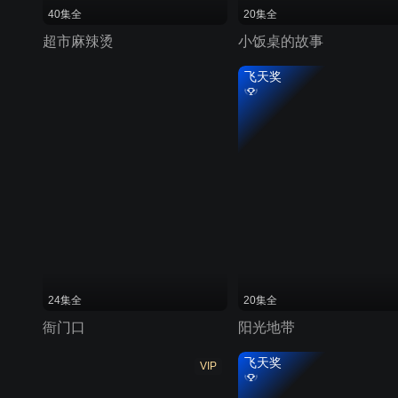
40集全
20集全
超市麻辣烫
小饭桌的故事
飞天奖
24集全
20集全
衙门口
阳光地带
飞天奖
VIP