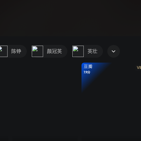
陈铮
颜冠英
英壮
豆瓣
VI
7.9分