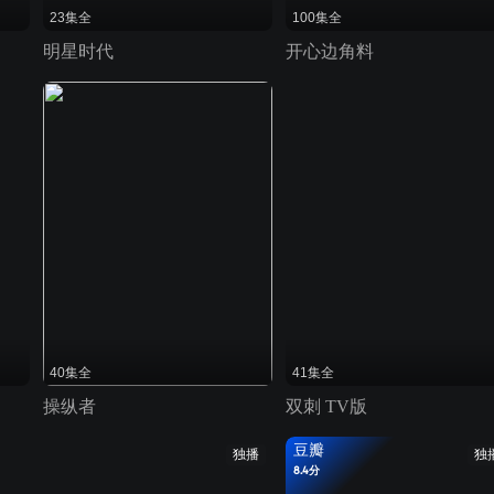
23集全
100集全
明星时代
开心边角料
40集全
41集全
操纵者
双刺 TV版
豆瓣
独播
独
8.4分