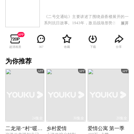
《二号交通站》主要讲述了围绕鼎香楼展开的一
系列抗日故事。1943年，敌后战场形势发生重大
展开
变化，抗日根据地度过最困难时期，并不断发展
壮大，我八路军逐步对日伪采取攻势作战，开始
局部反攻。周边数座县城被解放，安邱城也势如
超清画质
收藏
下载
分享
367
累卵，旦夕可下，满城日伪人心惶惶，人民群众
暗中拍手称快。离安邱城以东20华里左右，有一
为你推荐
个大镇子叫驴驹桥，这里早先是冀中地区最大的
牲口市场，因此得名。驴驹桥是安邱通往保定的
APP
APP
APP
交通要道，又有平汉铁路经过，属于军事重镇。
华北沦陷后，日本兵在这里派有重兵把守，归安
邱管辖。随着太平洋战争的爆发，加之日军在中
国战场上的节节失利，兵源补充不上，驻守驴驹
桥的日伪军与其它地方一样，被消灭一个少一
个。原来的100多日本兵和200多伪军，现在只剩
下不到三分之一。
24集全
30集全
20集全
二龙湖·“村”暖花开
乡村爱情
爱情公寓 第一季