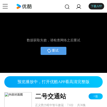
下载APP
数据获取失败，请检查网络之后重试
重试
预览播放中，打开优酷APP看高清完整版
二号交通站
+追
.
.
正义势力暗中智斗敌寇
7.6分
共36集