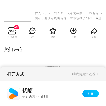
古人云，五十知天命。天命之年的丁二春偏偏不
信命，他决定剑走偏锋，在市场经济的浪潮中做
展开
人生最后的拼搏，释放积压了五十年的正能量。
受电视征婚节目的启发，丁二春和师弟姚双喜精
心策划、打造的“全成热恋”社区婚介所终于开业
超清画质
收藏
下载
分享
22
了，丁二春摇身变成了社区最有争议的“首席男媒
婆”。
热门评论
暂无评论
打开方式
继续使用浏览器
Copyright©
2026
优酷 youku.com
版权所有
优酷
京ICP备06050721号-1
打开
为好内容全力以赴