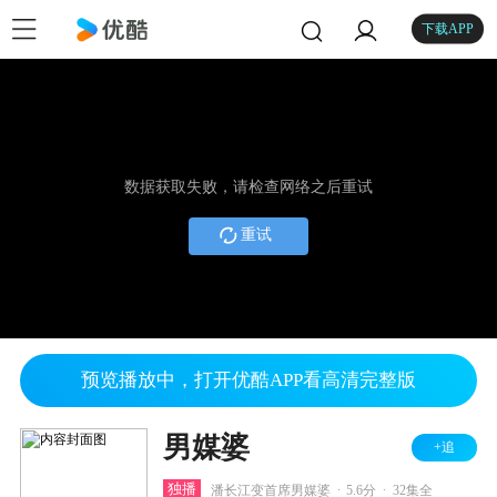
下载APP
数据获取失败，请检查网络之后重试
重试
预览播放中，打开优酷APP看高清完整版
男媒婆
+追
.
.
独播
潘长江变首席男媒婆
5.6分
32集全