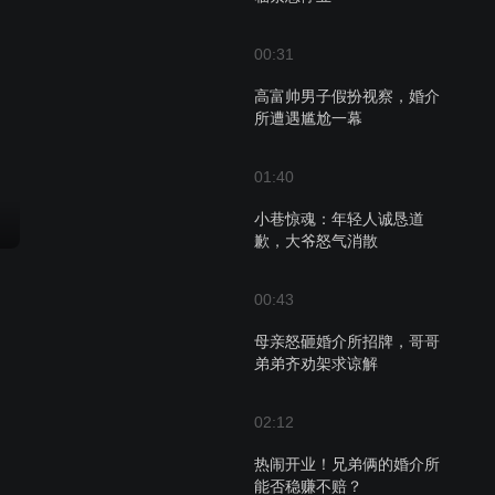
00:31
高富帅男子假扮视察，婚介
所遭遇尴尬一幕
01:40
小巷惊魂：年轻人诚恳道
歉，大爷怒气消散
00:43
母亲怒砸婚介所招牌，哥哥
弟弟齐劝架求谅解
02:12
热闹开业！兄弟俩的婚介所
能否稳赚不赔？