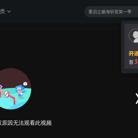
类
3
首
权原因无法观看此视频