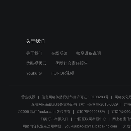
关于我们
关于我们
在线反馈
帧享设备说明
优酷视频云
优酷社会责任报告
Youku.tv
HONOR视频
营业执照
信息网络传播视听节目许可证：0108283号
网络文化经
互联网药品信息服务资格证书（京）-经营性-2015-0029
广播
©2006-现在 Youku.com 版权所有
京ICP证060288号
京ICP备060
扫黄打非举报入口
中国互联网举报中心
网上有害信
网络内容从业者违规举报：youkujubao-zx@alibaba-inc.com
未成年