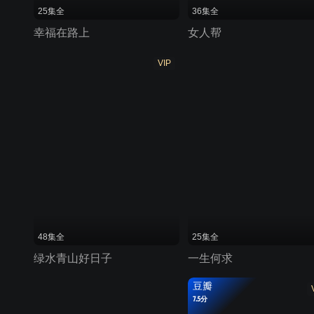
25集全
36集全
幸福在路上
女人帮
VIP
48集全
25集全
绿水青山好日子
一生何求
豆瓣
7.5分