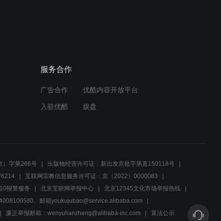
01:06
高富帅单身男子意外现身婚
介所，自信满满拒绝征婚！
服务合作
01:27
广告合作
优酷内容开放平台
大妈怒砸婚介所，男子苦劝
保名誉
入驻优酷
娱盘
01:39
大妈质问儿子，热恋婚介所
盛大开业背后的真相
）字第266号
出版物经营许可证：新出发京批字第直150118号
6214
互联网宗教信息服务许可证：京（2022）0000083
01:40
10报警服务
北京互联网举报中心
北京12345文化市场举报热线
00580、邮箱youkujubao@service.alibaba.com
女儿的担忧与承诺，男子能
否兑现婚姻之约？
廉正举报邮箱：wenyulianzheng@alibaba-inc.com
算法公示