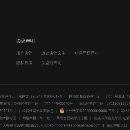
协议声明
用户协议
历史协议文本
知识产权声明
隐私政策
反盗链声明
营许可证：京网文（2024）0368-017号
网络出版服务许可证：（署）网出证（京
电视节目制作经营许可证：（京）字第00670号
食品经营许可证：JY1110812297
50721号-1
经营性网站备案信息
京公网安备11000002000017号
网络1
息举报专区
网络举报APP下载
暴恐音视频举报专区
违规不良信息举报:电话40081
人有害信息举报邮箱:youkujubao-minors@service.alibaba.com
廉正举报入口