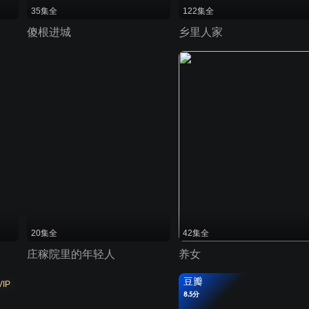
35集全
122集全
傻根进城
乡里人家
20集全
42集全
庄稼院里的年轻人
养女
豆瓣
VIP
8.5分