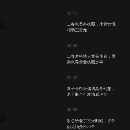
01:46
二春急着办执照，小青慷慨
相助三百元
01:08
二春梦中情人竟是小青，母
亲急寻营业执照之事
01:32
喜子哥街头偶遇真爱幻想，
老丁撮合引发情感冲突
00:55
潘总给老丁三天时间，寻伴
侣免婚介所租金