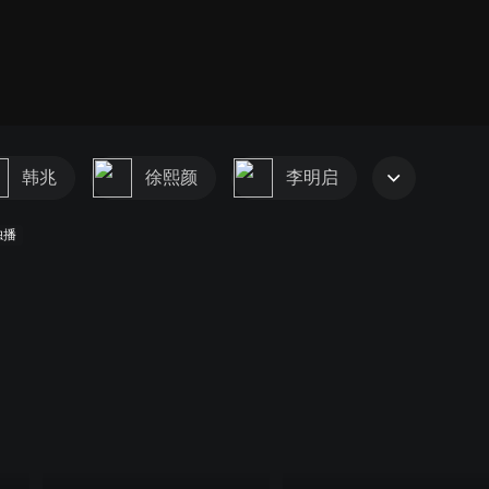
韩兆
徐熙颜
李明启
独播