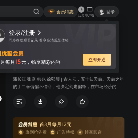
会员特惠
登录
历史
客户端
登录/注册
视频
讨论
19
同步多端观看记录 尊享高清观影体验
男媒婆
简介
立即开通
15
月每月
元，畅享精彩内容
502
爱情
喜剧
潘长江 张庭 韩兆 徐熙颜 | 古人云，五十知天命。天命之年
的丁二春偏偏不信命，他决定剑走偏锋，在市场经济的浪
潮中做人生最后的拼搏，释放积压了五十年的正能量。受
电视征婚节目的启发，丁二春和师弟姚双喜精心策划、打
造的“全成热恋”社区婚介所终于开业了，丁二春摇身变成了
社区最有争议的“首席男媒婆”。
首3月每月12元