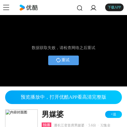
下载APP
数据获取失败，请检查网络之后重试
重试
预览播放中，打开优酷APP看高清完整版
男媒婆
+追
.
.
独播
潘长江变首席男媒婆
5.6分
32集全