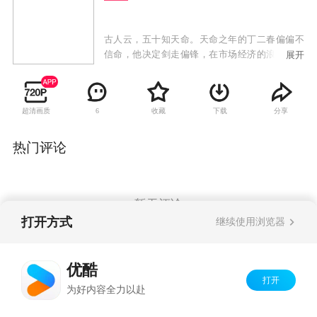
古人云，五十知天命。天命之年的丁二春偏偏不
信命，他决定剑走偏锋，在市场经济的浪潮中做
展开
人生最后的拼搏，释放积压了五十年的正能量。
受电视征婚节目的启发，丁二春和师弟姚双喜精
心策划、打造的“全成热恋”社区婚介所终于开业
超清画质
收藏
下载
分享
6
了，丁二春摇身变成了社区最有争议的“首席男媒
婆”。
热门评论
暂无评论
打开方式
继续使用浏览器
Copyright©
2026
优酷 youku.com
版权所有
优酷
京ICP备06050721号-1
打开
为好内容全力以赴