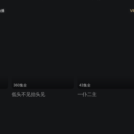
独播
VI
360集全
43集全
低头不见抬头见
一仆二主