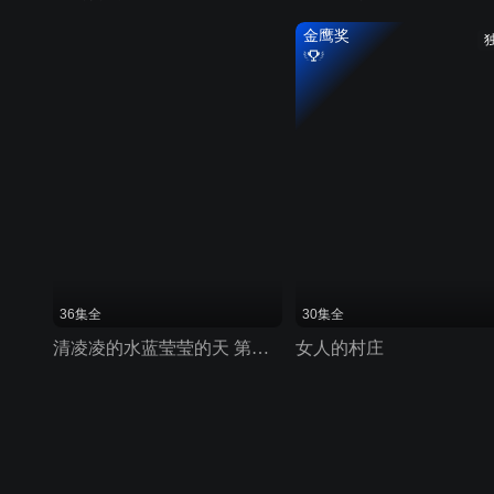
金鹰奖
36集全
30集全
清凌凌的水蓝莹莹的天 第二部
女人的村庄