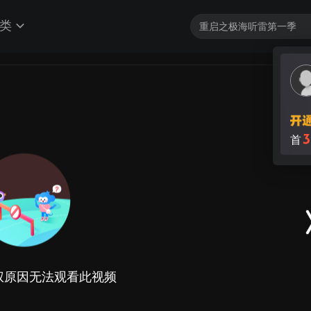
类
3
首
权原因无法观看此视频