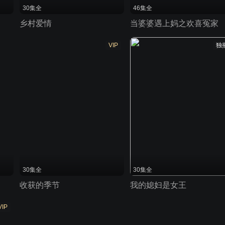
30集全
46集全
乡村爱情
当婆婆遇上妈之欢喜冤家
VIP
独
30集全
30集全
收获的季节
我的媳妇是女王
VIP