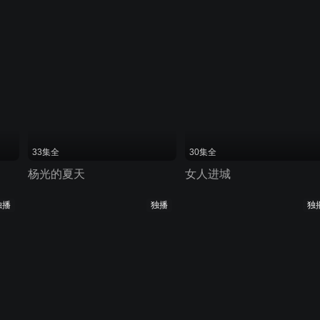
33集全
30集全
杨光的夏天
女人进城
独播
独播
独