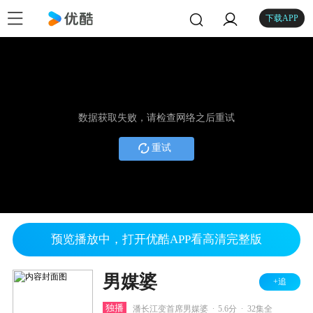
下载APP
数据获取失败，请检查网络之后重试
重试
预览播放中，打开优酷APP看高清完整版
男媒婆
+追
.
.
独播
潘长江变首席男媒婆
5.6分
32集全