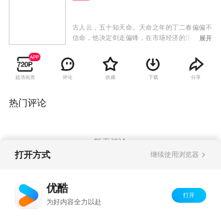
古人云，五十知天命。天命之年的丁二春偏偏不
信命，他决定剑走偏锋，在市场经济的浪潮中做
展开
人生最后的拼搏，释放积压了五十年的正能量。
受电视征婚节目的启发，丁二春和师弟姚双喜精
心策划、打造的“全成热恋”社区婚介所终于开业
超清画质
评论
收藏
下载
分享
了，丁二春摇身变成了社区最有争议的“首席男媒
婆”。
热门评论
暂无评论
打开方式
继续使用浏览器
Copyright©
2026
优酷 youku.com
版权所有
优酷
京ICP备06050721号-1
打开
为好内容全力以赴