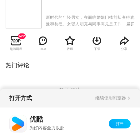
新时代的年轻男女，在面临婚姻门槛前却变得犹
豫和彷徨。女强人明亮与同事高见是工作上的死
展开
对头，但两人都抵触婚姻，希望只谈没有责任的
恋爱，两人一拍即合，成为秘密情侣，他们在相
处中互相吸引，却又害怕关系更近一步，导致摩
超清画质
收藏
下载
分享
2028
擦不断。娇娇女包念念被兽医方思齐所吸引，主
动追求却不小心怀孕，被双方父母逼婚。领证当
日念念不慎流产，没有了这个结婚的理由，她与
热门评论
思齐的关系更加脆弱，但思齐却想出了一个"新婚
姻关系"来挽留念念。于小诺的男友承磊虽有歌唱
才华却穷困潦倒，她不甘心就这么嫁给他，然而
就在小诺积极寻找高富帅的时候，承磊竟然意外
暂无评论
成名，但小诺却很快发现，她正与承磊越走越
打开方式
继续使用浏览器
远。三对情侣经历重重矛盾与分分合合，终于都
明白了婚姻的真正含义。"高明"与"思念"决定接受
Copyright©
2026
优酷 youku.com
版权所有
婚姻的挑战，而小诺则决定先让自己成为有资格
优酷
京ICP备06050721号-1
结婚的女人。
打开
为好内容全力以赴