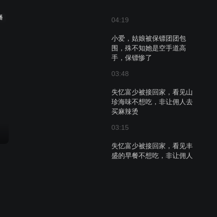
播
04:19
小爱，姑娘被保镖团团包
围，殊不知她是空手道高
手，保镖惨了
03:48
失忆富少被接回家，看见山
珍海味不想吃，非让佣人去
买麻辣烫
03:15
失忆富少被接回家，看见丰
盛的早餐不想吃，非让佣人
去买麻辣烫
03:15
被小混混堵在了胡同里，小
伙以为完蛋了，没想到被一