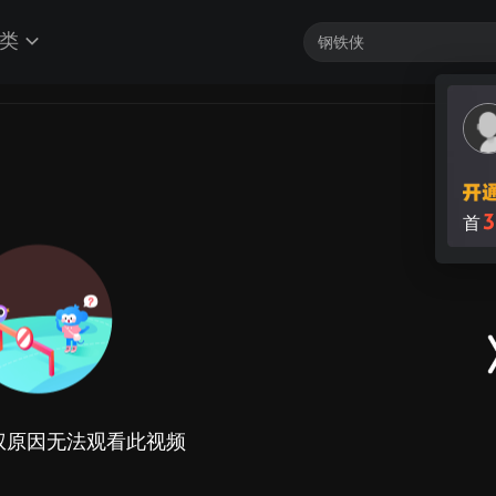
类
3
首
权原因无法观看此视频