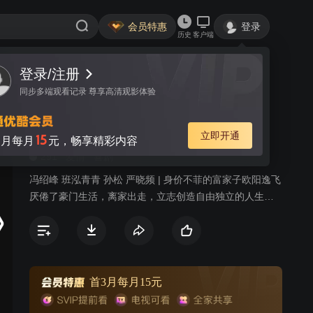
会员特惠
登录
历史
客户端
登录/注册
视频
讨论
同步多端观看记录 尊享高清观影体验
小城大爱
简介
立即开通
15
月每月
元，畅享精彩内容
291
爱情
喜剧
冯绍峰 班泓青青 孙松 严晓频 | 身价不菲的富家子欧阳逸飞
厌倦了豪门生活，离家出走，立志创造自由独立的人生，
被母亲派来的管家老徐和私家侦探追踪到中国大陆。与此
同时，欧阳家的死对头也派出黑衣杀手追杀阔少。在腹背
受敌的情况下，欧阳逸飞巧遇路见不平，拔刀相助的侠义
女孩嘉佳，并对这位天真美丽的女孩产生了朦胧的爱意。
首3月每月15元