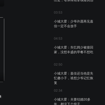
出走，母亲得知拿钱做诱惑
03:53
小城大爱：少爷许愿再见嘉
佳一定不会放手
04:53
小城大爱：失忆阔少被接回
家，没想丰盛的早餐不想吃
02:50
小城大爱：嘉佳还当他是失
忆傻小子，谁想少爷记忆恢
复
02:34
播
小城大爱：夫妻结婚20多
年，都没下个馆子