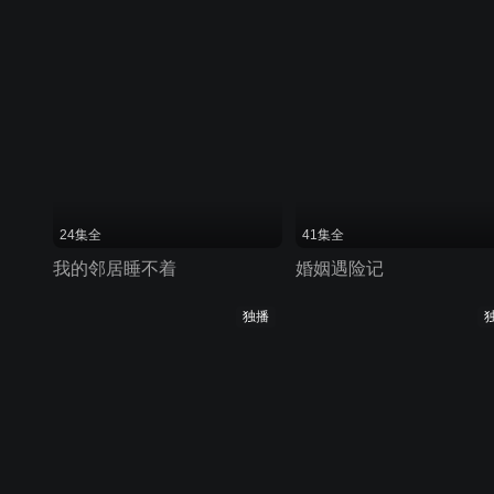
24集全
41集全
我的邻居睡不着
婚姻遇险记
独播