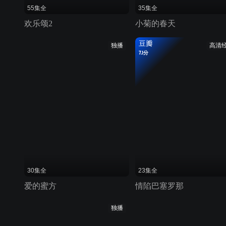
55集全
35集全
欢乐颂2
小菊的春天
豆瓣
独播
高清
7.1分
30集全
23集全
爱的蜜方
情陷巴塞罗那
独播