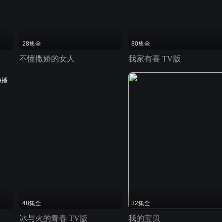
28集全
80集全
不懂撒娇的女人
我家有喜 TV版
独播
48集全
32集全
冰与火的青春 TV版
我的宝贝