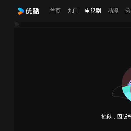
首页
九门
电视剧
动漫
分
抱歉，因版