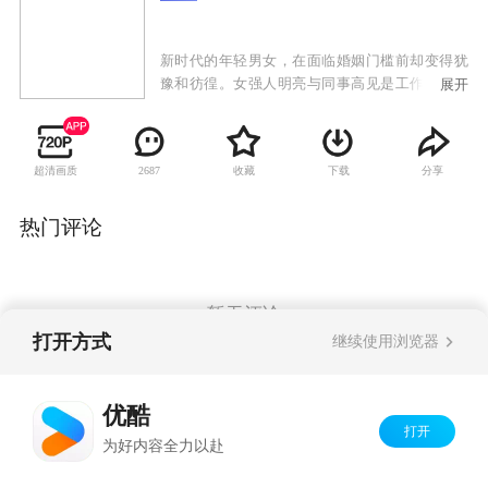
新时代的年轻男女，在面临婚姻门槛前却变得犹
豫和彷徨。女强人明亮与同事高见是工作上的死
展开
对头，但两人都抵触婚姻，希望只谈没有责任的
恋爱，两人一拍即合，成为秘密情侣，他们在相
处中互相吸引，却又害怕关系更近一步，导致摩
超清画质
收藏
下载
分享
2687
擦不断。娇娇女包念念被兽医方思齐所吸引，主
动追求却不小心怀孕，被双方父母逼婚。领证当
日念念不慎流产，没有了这个结婚的理由，她与
热门评论
思齐的关系更加脆弱，但思齐却想出了一个"新婚
姻关系"来挽留念念。于小诺的男友承磊虽有歌唱
才华却穷困潦倒，她不甘心就这么嫁给他，然而
就在小诺积极寻找高富帅的时候，承磊竟然意外
暂无评论
成名，但小诺却很快发现，她正与承磊越走越
打开方式
继续使用浏览器
远。三对情侣经历重重矛盾与分分合合，终于都
明白了婚姻的真正含义。"高明"与"思念"决定接受
Copyright©
2026
优酷 youku.com
版权所有
婚姻的挑战，而小诺则决定先让自己成为有资格
优酷
京ICP备06050721号-1
结婚的女人。
打开
为好内容全力以赴