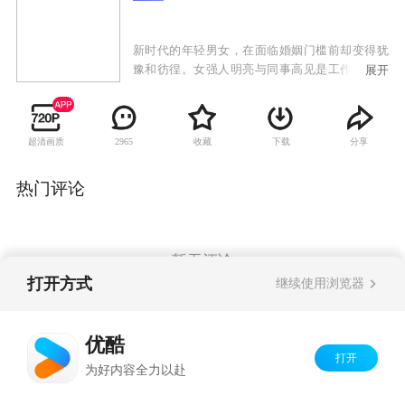
新时代的年轻男女，在面临婚姻门槛前却变得犹
豫和彷徨。女强人明亮与同事高见是工作上的死
展开
对头，但两人都抵触婚姻，希望只谈没有责任的
恋爱，两人一拍即合，成为秘密情侣，他们在相
处中互相吸引，却又害怕关系更近一步，导致摩
超清画质
收藏
下载
分享
2965
擦不断。娇娇女包念念被兽医方思齐所吸引，主
动追求却不小心怀孕，被双方父母逼婚。领证当
日念念不慎流产，没有了这个结婚的理由，她与
热门评论
思齐的关系更加脆弱，但思齐却想出了一个"新婚
姻关系"来挽留念念。于小诺的男友承磊虽有歌唱
才华却穷困潦倒，她不甘心就这么嫁给他，然而
就在小诺积极寻找高富帅的时候，承磊竟然意外
暂无评论
成名，但小诺却很快发现，她正与承磊越走越
打开方式
继续使用浏览器
远。三对情侣经历重重矛盾与分分合合，终于都
明白了婚姻的真正含义。"高明"与"思念"决定接受
Copyright©
2026
优酷 youku.com
版权所有
婚姻的挑战，而小诺则决定先让自己成为有资格
优酷
京ICP备06050721号-1
结婚的女人。
打开
为好内容全力以赴