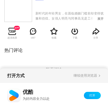
新时代的年轻男女，在面临婚姻门槛前却变得犹
豫和彷徨。女强人明亮与同事高见是工作上的死
展开
对头，但两人都抵触婚姻，希望只谈没有责任的
恋爱，两人一拍即合，成为秘密情侣，他们在相
处中互相吸引，却又害怕关系更近一步，导致摩
超清画质
收藏
下载
分享
1887
擦不断。娇娇女包念念被兽医方思齐所吸引，主
动追求却不小心怀孕，被双方父母逼婚。领证当
日念念不慎流产，没有了这个结婚的理由，她与
热门评论
思齐的关系更加脆弱，但思齐却想出了一个"新婚
姻关系"来挽留念念。于小诺的男友承磊虽有歌唱
才华却穷困潦倒，她不甘心就这么嫁给他，然而
就在小诺积极寻找高富帅的时候，承磊竟然意外
暂无评论
成名，但小诺却很快发现，她正与承磊越走越
打开方式
继续使用浏览器
远。三对情侣经历重重矛盾与分分合合，终于都
明白了婚姻的真正含义。"高明"与"思念"决定接受
Copyright©
2026
优酷 youku.com
版权所有
婚姻的挑战，而小诺则决定先让自己成为有资格
优酷
京ICP备06050721号-1
结婚的女人。
打开
为好内容全力以赴